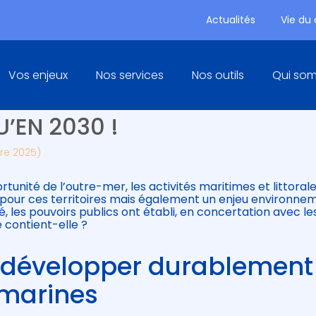
Actualités
Vie du
Principal
Vos enjeux
Nos services
Nos outils
Qui so
 : UNE FEUILLE DE ROUTE PO
’EN 2030 !
bre 2025)
rtunité de l’outre-mer, les activités maritimes et littoral
 pour ces territoires mais également un enjeu environnem
é, les pouvoirs publics ont établi, en concertation avec le
e contient-elle ?
: développer durablement
ramarines