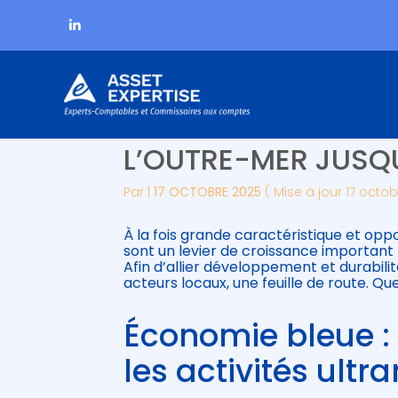
Subheader
Aller
ÉCONOMIE MARITIME
au
contenu
L’OUTRE-MER JUSQU
Par
|
17 OCTOBRE 2025
( Mise à jour 17 octo
À la fois grande caractéristique et oppo
sont un levier de croissance important
Afin d’allier développement et durabilit
acteurs locaux, une feuille de route. Qu
Économie bleue 
les activités ult