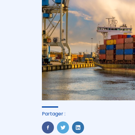
Partager :
FaceBook
Twitter
LinkedIn