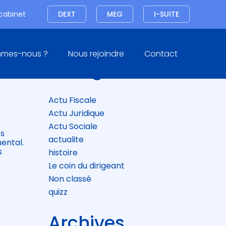
Connexion
 cabinet
DEXT
MEG
I-SUITE
Blog
mmes-nous ?
Nous rejoindre
Contact
sidebar
Catégories
UR
Actu Fiscale
Actu Juridique
Actu Sociale
es
actualite
ental.
s
histoire
Le coin du dirigeant
Non classé
quizz
Archives