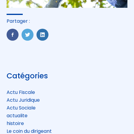
Partager :
FaceBook
Twitter
LinkedIn
Blog
Catégories
sidebar
Actu Fiscale
Actu Juridique
Actu Sociale
actualite
histoire
Le coin du dirigeant