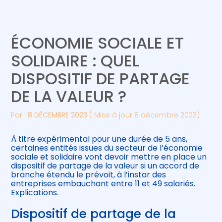
Créer et reprendre une activité
Piloter votre gestion
ÉCONOMIE SOCIALE ET
Gérer votre quotidien
Suivre votre comptabilité
SOLIDAIRE : QUEL
DISPOSITIF DE PARTAGE
Piloter votre entreprise
Gérer vos ressources humaines
DE LA VALEUR ?
Développer votre entreprise
Par
|
8 DÉCEMBRE 2023
( Mise à jour 8 décembre 2023)
Construire votre patrimoine
À titre expérimental pour une durée de 5 ans,
certaines entités issues du secteur de l’économie
Être prêt pour la facturation
sociale et solidaire vont devoir mettre en place un
électronique
dispositif de partage de la valeur si un accord de
branche étendu le prévoit, à l’instar des
entreprises embauchant entre 11 et 49 salariés.
Explications.
Dispositif de partage de la