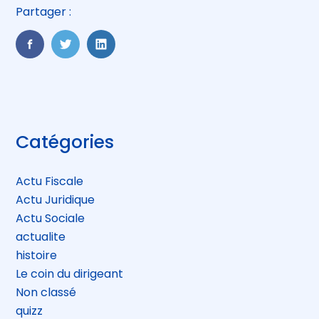
Partager :
FaceBook
Twitter
LinkedIn
Blog
Catégories
sidebar
Actu Fiscale
Actu Juridique
Actu Sociale
actualite
histoire
Le coin du dirigeant
Non classé
quizz