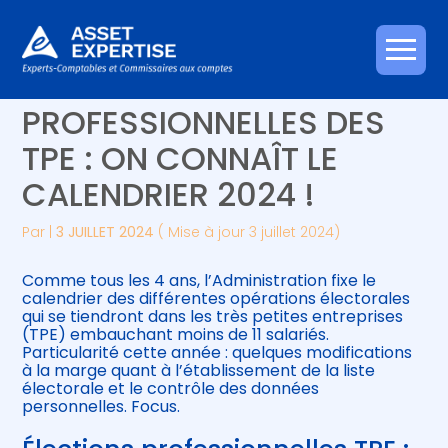
Créer et reprendre une activité
Piloter votre gestion
Aller
ÉLECTIONS
au
contenu
Gérer votre quotidien
Suivre votre comptabilité
PROFESSIONNELLES DES
TPE : ON CONNAÎT LE
Piloter votre entreprise
Gérer vos ressources humaines
CALENDRIER 2024 !
Développer votre entreprise
Par
|
3 JUILLET 2024
( Mise à jour 3 juillet 2024)
Construire votre patrimoine
Comme tous les 4 ans, l’Administration fixe le
calendrier des différentes opérations électorales
Être prêt pour la facturation
qui se tiendront dans les très petites entreprises
électronique
(TPE) embauchant moins de 11 salariés.
Particularité cette année : quelques modifications
à la marge quant à l’établissement de la liste
électorale et le contrôle des données
personnelles. Focus.