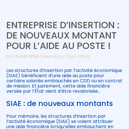
Créer et reprendre une activité
Piloter votre gestion
ENTREPRISE D’INSERTION :
Gérer votre quotidien
Suivre votre comptabilité
DE NOUVEAUX MONTANT
POUR L’AIDE AU POSTE !
Piloter votre entreprise
Gérer vos ressources humaines
Par
|
3 JUIN 2024
( Mise à jour 3 juin 2024)
Développer votre entreprise
Les structures d’insertion par l’activité économique
Construire votre patrimoine
(SIAE) bénéficient d’une aide au poste pour
certains salariés embauchés en CDD ou en contrat
de mission. Et justement, cette aide financière
Être prêt pour la facturation
versée par l’État vient d’être revalorisée…
électronique
SIAE : de nouveaux montants
Pour mémoire, les structures d’insertion par
l’activité économique (SIAE) se voient attribuer
une aide financière lorsqu’elles embauchent en