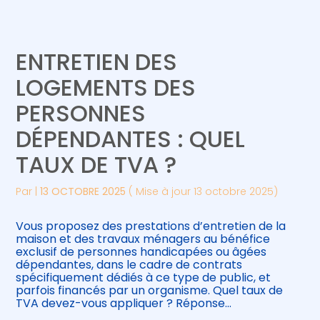
Créer et reprendre une activité
Piloter votre gestion
ENTRETIEN DES
Gérer votre quotidien
Suivre votre comptabilité
LOGEMENTS DES
PERSONNES
Piloter votre entreprise
Gérer vos ressources humaines
DÉPENDANTES : QUEL
Développer votre entreprise
TAUX DE TVA ?
Construire votre patrimoine
Par
|
13 OCTOBRE 2025
( Mise à jour 13 octobre 2025)
Être prêt pour la facturation
Vous proposez des prestations d’entretien de la
électronique
maison et des travaux ménagers au bénéfice
exclusif de personnes handicapées ou âgées
dépendantes, dans le cadre de contrats
spécifiquement dédiés à ce type de public, et
parfois financés par un organisme. Quel taux de
TVA devez-vous appliquer ? Réponse…