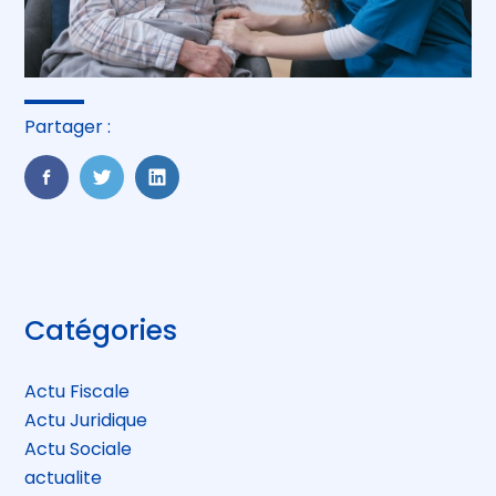
Partager :
FaceBook
Twitter
LinkedIn
Blog
Catégories
sidebar
Actu Fiscale
Actu Juridique
Actu Sociale
actualite