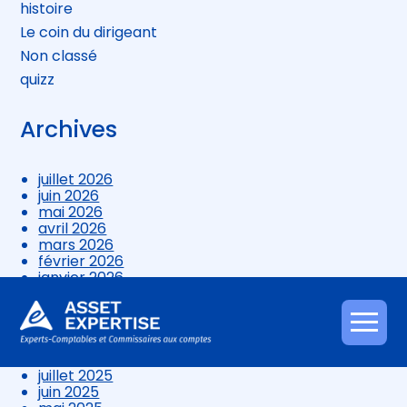
histoire
Le coin du dirigeant
Non classé
quizz
Archives
juillet 2026
juin 2026
mai 2026
avril 2026
mars 2026
février 2026
janvier 2026
décembre 2025
novembre 2025
octobre 2025
Aller
septembre 2025
au
août 2025
contenu
juillet 2025
juin 2025