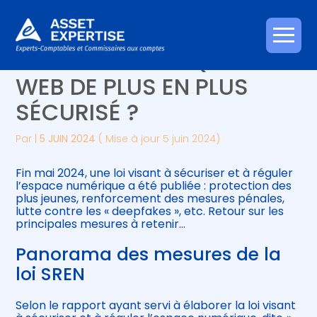
Créer et reprendre une activité
Piloter votre gestion
Aller
ESPACE NUMÉRIQUE : UN
au
contenu
Gérer votre quotidien
Suivre votre comptabilité
WEB DE PLUS EN PLUS
SÉCURISÉ ?
Piloter votre entreprise
Gérer vos ressources humaines
Par
|
5 JUIN 2024
( Mise à jour 5 juin 2024)
Développer votre entreprise
Fin mai 2024, une loi visant à sécuriser et à réguler
Construire votre patrimoine
l’espace numérique a été publiée : protection des
plus jeunes, renforcement des mesures pénales,
lutte contre les « deepfakes », etc. Retour sur les
Être prêt pour la facturation
principales mesures à retenir…
électronique
Panorama des mesures de la
loi SREN
Selon le rapport ayant servi à élaborer la loi visant