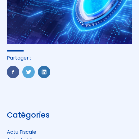
Partager :
FaceBook
Twitter
LinkedIn
Blog
Catégories
sidebar
Actu Fiscale