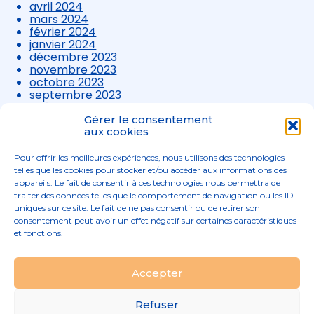
avril 2024
mars 2024
février 2024
janvier 2024
décembre 2023
novembre 2023
octobre 2023
septembre 2023
août 2023
juillet 2023
Gérer le consentement
juin 2023
aux cookies
mai 2023
avril 2023
Pour offrir les meilleures expériences, nous utilisons des technologies
mars 2023
telles que les cookies pour stocker et/ou accéder aux informations des
appareils. Le fait de consentir à ces technologies nous permettra de
traiter des données telles que le comportement de navigation ou les ID
uniques sur ce site. Le fait de ne pas consentir ou de retirer son
consentement peut avoir un effet négatif sur certaines caractéristiques
et fonctions.
Footer
Accepter
02 96 52 68 68
Linkedin
Principale
Refuser