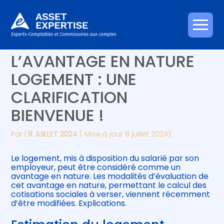
Créer et reprendre une activité
Piloter votre gestion
Aller
ESTIMATION DE
au
contenu
Gérer votre quotidien
Suivre votre comptabilité
L’AVANTAGE EN NATURE
LOGEMENT : UNE
Piloter votre entreprise
Gérer vos ressources humaines
CLARIFICATION
Développer votre entreprise
BIENVENUE !
Construire votre patrimoine
Par
|
8 JUILLET 2024
( Mise à jour 8 juillet 2024)
Être prêt pour la facturation
Le logement, mis à disposition du salarié par son
électronique
employeur, peut être considéré comme un
avantage en nature. Les modalités d’évaluation de
cet avantage en nature, permettant le calcul des
cotisations sociales à verser, viennent récemment
d’être modifiées. Explications.