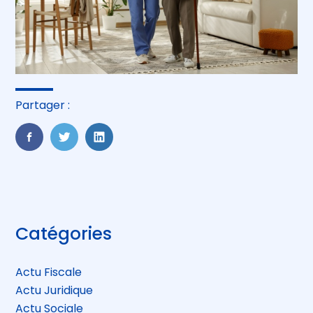
Partager :
FaceBook
Twitter
LinkedIn
Blog
Catégories
sidebar
Actu Fiscale
Actu Juridique
Actu Sociale