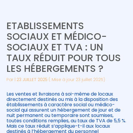
Créer et reprendre une activité
Piloter votre gestion
ETABLISSEMENTS
Gérer votre quotidien
Suivre votre comptabilité
SOCIAUX ET MÉDICO-
SOCIAUX ET TVA : UN
Piloter votre entreprise
Gérer vos ressources humaines
TAUX RÉDUIT POUR TOUS
Développer votre entreprise
LES HÉBERGEMENTS ?
Construire votre patrimoine
Par
|
23 JUILLET 2025
( Mise à jour 23 juillet 2025)
Être prêt pour la facturation
Les ventes et livraisons à soi-même de locaux
électronique
directement destinés ou mis à la disposition des
établissements à caractère social ou médico-
social qui assurent un hébergement de jour et de
nuit permanent ou temporaire sont soumises,
toutes conditions remplies, au taux de TVA de 5,5 %.
Mais ce taux réduit s’applique-t-il aux locaux
destinés à l’hébergement du personnel