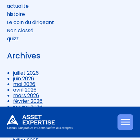
actualite
histoire
Le coin du dirigeant
Non classé
quizz
Archives
juillet 2026
juin 2026
mai 2026
avril 2026
mars 2026
février 2026
janvier 2026
décembre 2025
novembre 2025
octobre 2025
Aller
septembre 2025
au
août 2025
contenu