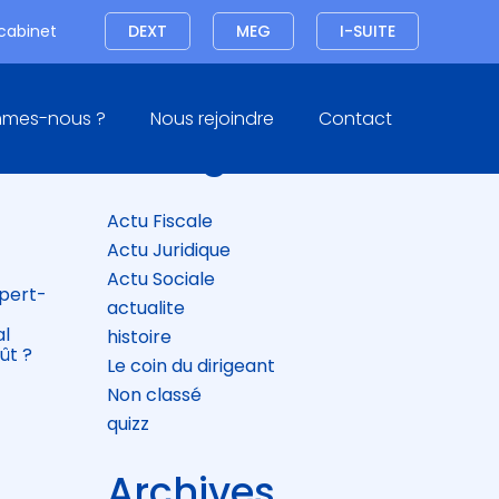
Connexion
 cabinet
DEXT
MEG
I-SUITE
Blog
mmes-nous ?
Nous rejoindre
Contact
sidebar
Catégories
Actu Fiscale
Actu Juridique
Actu Sociale
xpert-
actualite
e
al
histoire
ût ?
Le coin du dirigeant
Non classé
quizz
Archives