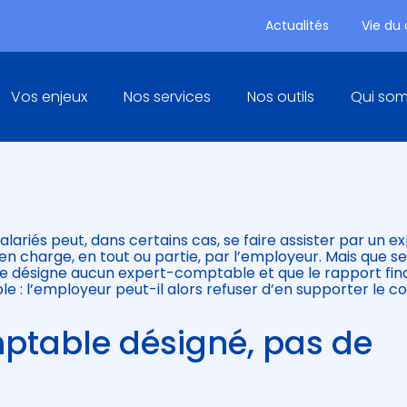
Actualités
Vie du
Principal
Vos enjeux
Nos services
Nos outils
Qui so
ET SI LE RAPPORT N’EST PAS
lariés peut, dans certains cas, se faire assister par un e
en charge, en tout ou partie, par l’employeur. Mais que s
 ne désigne aucun expert-comptable et que le rapport fin
 : l’employeur peut-il alors refuser d’en supporter le co
ptable désigné, pas de