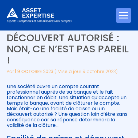
Créer et reprendre une activité
Piloter votre gestion
Aller
FACILITÉ DE CAISSE ET
au
contenu
Gérer votre quotidien
Suivre votre comptabilité
DÉCOUVERT AUTORISÉ :
NON, CE N’EST PAS PAREIL
Piloter votre entreprise
Gérer vos ressources humaines
!
Développer votre entreprise
Par
|
9 OCTOBRE 2023
( Mise à jour 9 octobre 2023)
Construire votre patrimoine
Une société ouvre un compte courant
professionnel auprès de sa banque et le fait
Être prêt pour la facturation
fonctionner en débit. Une situation qu’accepte un
électronique
temps la banque, avant de clôturer le compte.
Mais était-ce une facilité de caisse ou un
découvert autorisé ? Une question loin d’être sans
conséquence car sa réponse déterminera la
validité de la clôture…