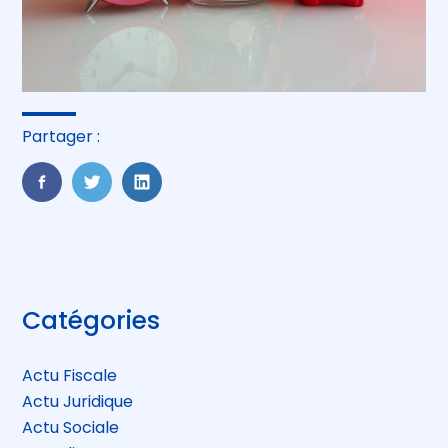
Partager :
FaceBook
Twitter
LinkedIn
Blog
Catégories
sidebar
Actu Fiscale
Actu Juridique
Actu Sociale