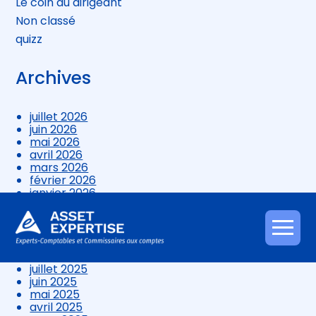
Le coin du dirigeant
Non classé
quizz
Archives
juillet 2026
juin 2026
mai 2026
avril 2026
mars 2026
février 2026
janvier 2026
décembre 2025
novembre 2025
octobre 2025
Aller
septembre 2025
au
août 2025
contenu
juillet 2025
juin 2025
mai 2025
avril 2025