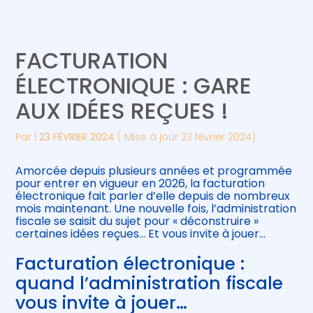
Créer et reprendre une activité
Piloter votre gestion
FACTURATION
Gérer votre quotidien
Suivre votre comptabilité
ÉLECTRONIQUE : GARE
AUX IDÉES REÇUES !
Piloter votre entreprise
Gérer vos ressources humaines
Par
|
23 FÉVRIER 2024
( Mise à jour 23 février 2024)
Développer votre entreprise
Amorcée depuis plusieurs années et programmée
Construire votre patrimoine
pour entrer en vigueur en 2026, la facturation
électronique fait parler d’elle depuis de nombreux
mois maintenant. Une nouvelle fois, l’administration
Être prêt pour la facturation
fiscale se saisit du sujet pour « déconstruire »
électronique
certaines idées reçues… Et vous invite à jouer…
Facturation électronique :
quand l’administration fiscale
vous invite à jouer…