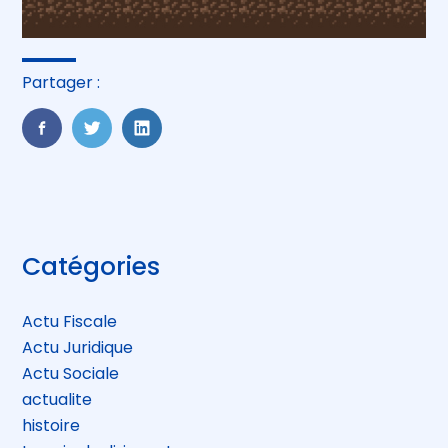
Partager :
FaceBook
Twitter
LinkedIn
Blog
Catégories
sidebar
Actu Fiscale
Actu Juridique
Actu Sociale
actualite
histoire