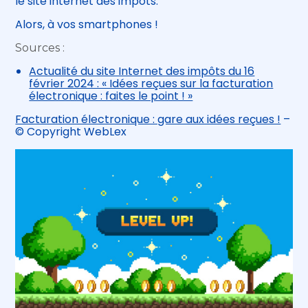
le site internet des impôts.
Alors, à vos smartphones !
Sources :
Actualité du site Internet des impôts du 16
février 2024 : « Idées reçues sur la facturation
électronique : faites le point ! »
Facturation électronique : gare aux idées reçues !
–
© Copyright WebLex