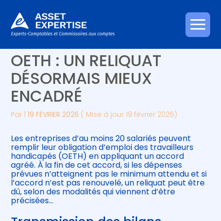
Créer et reprendre une activité
Piloter votre gestion
Aller
FIN D’ACCORD AGRÉÉ
au
contenu
Gérer votre quotidien
Suivre votre comptabilité
OETH : UN RELIQUAT
DÉSORMAIS MIEUX
Piloter votre entreprise
Gérer vos ressources humaines
ENCADRÉ
Développer votre entreprise
Par
|
19 FÉVRIER 2026
( Mise à jour 19 février 2026)
Construire votre patrimoine
Les entreprises d’au moins 20 salariés peuvent
remplir leur obligation d’emploi des travailleurs
Être prêt pour la facturation
handicapés (OETH) en appliquant un accord
électronique
agréé. À la fin de cet accord, si les dépenses
prévues n’atteignent pas le minimum attendu et si
l’accord n’est pas renouvelé, un reliquat peut être
dû, selon des modalités qui viennent d’être
précisées…