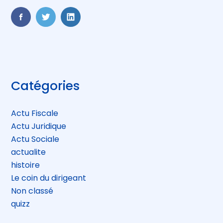
FaceBook
Twitter
LinkedIn
Blog
Catégories
sidebar
Actu Fiscale
Actu Juridique
Actu Sociale
actualite
histoire
Le coin du dirigeant
Non classé
quizz