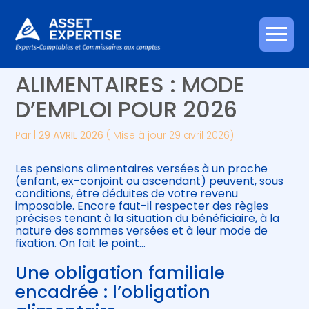
Créer et reprendre une activité
Piloter votre gestion
Aller
FISCALITÉ DES PENSIONS
au
contenu
Gérer votre quotidien
Suivre votre comptabilité
ALIMENTAIRES : MODE
D’EMPLOI POUR 2026
Piloter votre entreprise
Gérer vos ressources humaines
Par
|
29 AVRIL 2026
( Mise à jour 29 avril 2026)
Développer votre entreprise
Les pensions alimentaires versées à un proche
Construire votre patrimoine
(enfant, ex-conjoint ou ascendant) peuvent, sous
conditions, être déduites de votre revenu
imposable. Encore faut-il respecter des règles
Être prêt pour la facturation
précises tenant à la situation du bénéficiaire, à la
électronique
nature des sommes versées et à leur mode de
fixation. On fait le point…
Une obligation familiale
encadrée : l’obligation