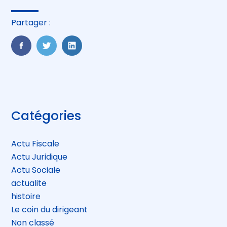
Partager :
FaceBook
Twitter
LinkedIn
Blog
Catégories
sidebar
Actu Fiscale
Actu Juridique
Actu Sociale
actualite
histoire
Le coin du dirigeant
Non classé