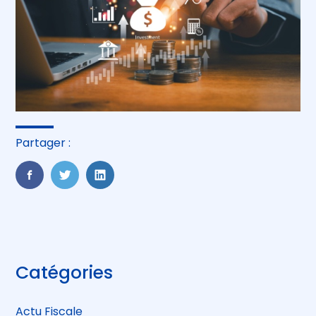
Partager :
FaceBook
Twitter
LinkedIn
Blog
Catégories
sidebar
Actu Fiscale