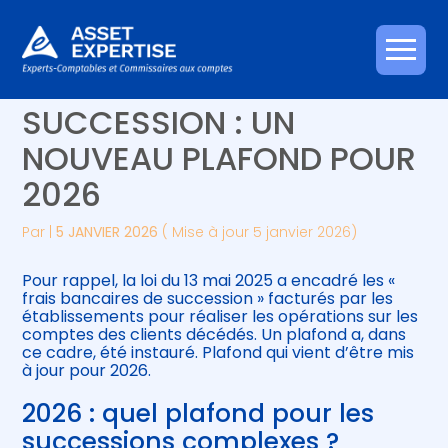
Créer et reprendre une activité
Piloter votre gestion
Aller
FRAIS BANCAIRES DE
au
contenu
Gérer votre quotidien
Suivre votre comptabilité
SUCCESSION : UN
NOUVEAU PLAFOND POUR
Piloter votre entreprise
Gérer vos ressources humaines
2026
Développer votre entreprise
Par
|
5 JANVIER 2026
( Mise à jour 5 janvier 2026)
Construire votre patrimoine
Pour rappel, la loi du 13 mai 2025 a encadré les «
frais bancaires de succession » facturés par les
Être prêt pour la facturation
établissements pour réaliser les opérations sur les
électronique
comptes des clients décédés. Un plafond a, dans
ce cadre, été instauré. Plafond qui vient d’être mis
à jour pour 2026.
2026 : quel plafond pour les
successions complexes ?