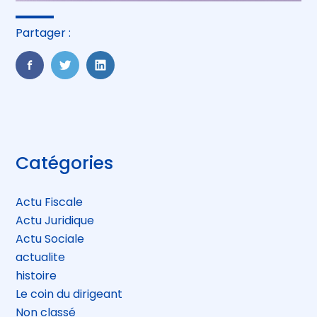
Partager :
FaceBook
Twitter
LinkedIn
Blog
Catégories
sidebar
Actu Fiscale
Actu Juridique
Actu Sociale
actualite
histoire
Le coin du dirigeant
Non classé