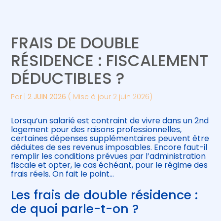
Créer et reprendre une activité
Piloter votre gestion
FRAIS DE DOUBLE
Gérer votre quotidien
Suivre votre comptabilité
RÉSIDENCE : FISCALEMENT
DÉDUCTIBLES ?
Piloter votre entreprise
Gérer vos ressources humaines
Par
|
2 JUIN 2026
( Mise à jour 2 juin 2026)
Développer votre entreprise
Lorsqu’un salarié est contraint de vivre dans un 2nd
Construire votre patrimoine
logement pour des raisons professionnelles,
certaines dépenses supplémentaires peuvent être
déduites de ses revenus imposables. Encore faut-il
Être prêt pour la facturation
remplir les conditions prévues par l’administration
électronique
fiscale et opter, le cas échéant, pour le régime des
frais réels. On fait le point…
Les frais de double résidence :
de quoi parle-t-on ?