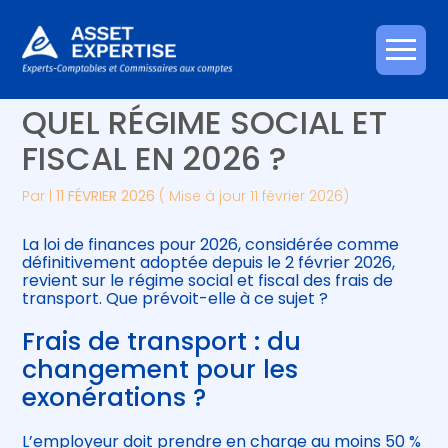
Créer et reprendre une activité
Piloter votre gestion
Aller
FRAIS DE TRANSPORT :
au
contenu
Gérer votre quotidien
Suivre votre comptabilité
QUEL RÉGIME SOCIAL ET
FISCAL EN 2026 ?
Piloter votre entreprise
Gérer vos ressources humaines
Par
|
11 FÉVRIER 2026
( Mise à jour 11 février 2026)
Développer votre entreprise
La loi de finances pour 2026, considérée comme
Construire votre patrimoine
définitivement adoptée depuis le 2 février 2026,
revient sur le régime social et fiscal des frais de
transport. Que prévoit-elle à ce sujet ?
Être prêt pour la facturation
électronique
Frais de transport : du
changement pour les
exonérations ?
L’employeur doit prendre en charge au moins 50 %