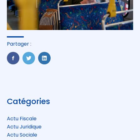
Partager :
FaceBook
Twitter
LinkedIn
Blog
Catégories
sidebar
Actu Fiscale
Actu Juridique
Actu Sociale