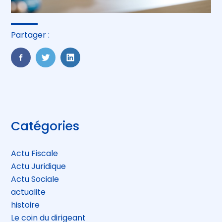
Partager :
FaceBook
Twitter
LinkedIn
Blog
Catégories
sidebar
Actu Fiscale
Actu Juridique
Actu Sociale
actualite
histoire
Le coin du dirigeant