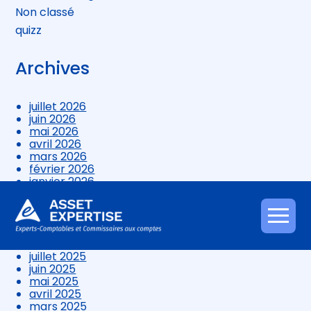
Non classé
quizz
Archives
juillet 2026
juin 2026
mai 2026
avril 2026
mars 2026
février 2026
janvier 2026
décembre 2025
novembre 2025
octobre 2025
Aller
septembre 2025
au
août 2025
contenu
juillet 2025
juin 2025
mai 2025
avril 2025
mars 2025