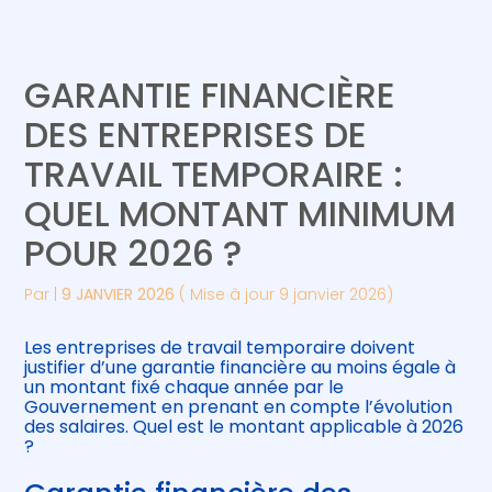
Créer et reprendre une activité
Piloter votre gestion
GARANTIE FINANCIÈRE
Gérer votre quotidien
Suivre votre comptabilité
DES ENTREPRISES DE
TRAVAIL TEMPORAIRE :
Piloter votre entreprise
Gérer vos ressources humaines
QUEL MONTANT MINIMUM
Développer votre entreprise
POUR 2026 ?
Construire votre patrimoine
Par
|
9 JANVIER 2026
( Mise à jour 9 janvier 2026)
Être prêt pour la facturation
Les entreprises de travail temporaire doivent
électronique
justifier d’une garantie financière au moins égale à
un montant fixé chaque année par le
Gouvernement en prenant en compte l’évolution
des salaires. Quel est le montant applicable à 2026
?