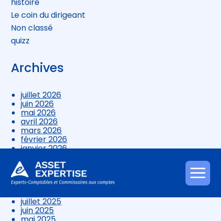
histoire
Le coin du dirigeant
Non classé
quizz
Archives
juillet 2026
juin 2026
mai 2026
avril 2026
mars 2026
février 2026
janvier 2026
décembre 2025
novembre 2025
octobre 2025
Aller
septembre 2025
au
août 2025
contenu
juillet 2025
juin 2025
mai 2025