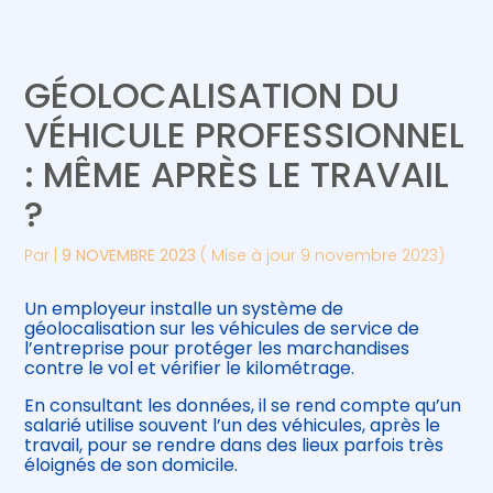
Créer et reprendre une activité
Piloter votre gestion
GÉOLOCALISATION DU
Gérer votre quotidien
Suivre votre comptabilité
VÉHICULE PROFESSIONNEL
: MÊME APRÈS LE TRAVAIL
Piloter votre entreprise
Gérer vos ressources humaines
?
Développer votre entreprise
Par
|
9 NOVEMBRE 2023
( Mise à jour 9 novembre 2023)
Construire votre patrimoine
Un employeur installe un système de
géolocalisation sur les véhicules de service de
Être prêt pour la facturation
l’entreprise pour protéger les marchandises
électronique
contre le vol et vérifier le kilométrage.
En consultant les données, il se rend compte qu’un
salarié utilise souvent l’un des véhicules, après le
travail, pour se rendre dans des lieux parfois très
éloignés de son domicile.