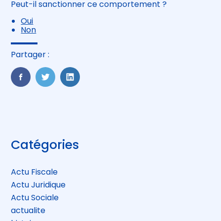
Peut-il sanctionner ce comportement ?
Oui
Non
Partager :
FaceBook
Twitter
LinkedIn
Blog
Catégories
sidebar
Actu Fiscale
Actu Juridique
Actu Sociale
actualite