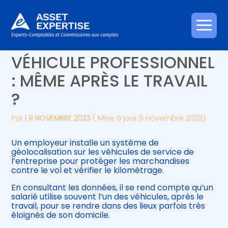
Créer et reprendre une activité
Piloter votre gestion
Aller
GÉOLOCALISATION DU
au
contenu
Gérer votre quotidien
Suivre votre comptabilité
VÉHICULE PROFESSIONNEL
: MÊME APRÈS LE TRAVAIL
Piloter votre entreprise
Gérer vos ressources humaines
?
Développer votre entreprise
Par
|
9 NOVEMBRE 2023
( Mise à jour 9 novembre 2023)
Construire votre patrimoine
Un employeur installe un système de
géolocalisation sur les véhicules de service de
Être prêt pour la facturation
l’entreprise pour protéger les marchandises
électronique
contre le vol et vérifier le kilométrage.
En consultant les données, il se rend compte qu’un
salarié utilise souvent l’un des véhicules, après le
travail, pour se rendre dans des lieux parfois très
éloignés de son domicile.