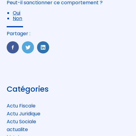
Peut-il sanctionner ce comportement ?
Oui
Non
Partager :
FaceBook
Twitter
LinkedIn
Blog
Catégories
sidebar
Actu Fiscale
Actu Juridique
Actu Sociale
actualite