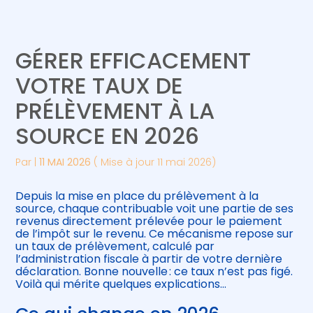
Créer et reprendre une activité
Piloter votre gestion
GÉRER EFFICACEMENT
Gérer votre quotidien
Suivre votre comptabilité
VOTRE TAUX DE
PRÉLÈVEMENT À LA
Piloter votre entreprise
Gérer vos ressources humaines
SOURCE EN 2026
Développer votre entreprise
Par
|
11 MAI 2026
( Mise à jour 11 mai 2026)
Construire votre patrimoine
Depuis la mise en place du prélèvement à la
source, chaque contribuable voit une partie de ses
Être prêt pour la facturation
revenus directement prélevée pour le paiement
électronique
de l’impôt sur le revenu. Ce mécanisme repose sur
un taux de prélèvement, calculé par
l’administration fiscale à partir de votre dernière
déclaration. Bonne nouvelle : ce taux n’est pas figé.
Voilà qui mérite quelques explications…