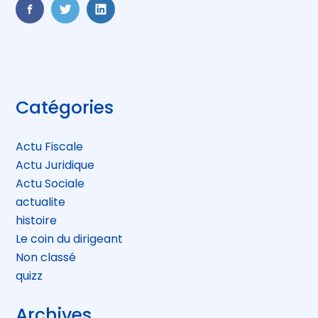
FaceBook
Twitter
LinkedIn
Blog
Catégories
sidebar
Actu Fiscale
Actu Juridique
Actu Sociale
actualite
histoire
Le coin du dirigeant
Non classé
quizz
Archives