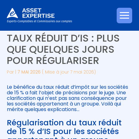
Créer et reprendre une activité
Piloter votre gestion
Aller
GROUPE DE SOCIÉTÉS ET
au
contenu
Gérer votre quotidien
Suivre votre comptabilité
TAUX RÉDUIT D’IS : PLUS
QUE QUELQUES JOURS
Piloter votre entreprise
Gérer vos ressources humaines
POUR RÉGULARISER
Développer votre entreprise
Par
|
7 MAI 2026
( Mise à jour 7 mai 2026)
Construire votre patrimoine
Le bénéfice du taux réduit d’impôt sur les sociétés
de 15 % a fait l’objet de précisions par le juge. Une
Être prêt pour la facturation
clarification qui n’est pas sans conséquence pour
électronique
les sociétés appartenant à un groupe. Voilà qui
mérite quelques explications…
Régularisation du taux réduit
de 15 % d’IS pour les sociétés