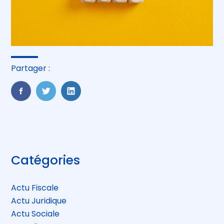
Partager :
FaceBook
Twitter
LinkedIn
Blog
Catégories
sidebar
Actu Fiscale
Actu Juridique
Actu Sociale