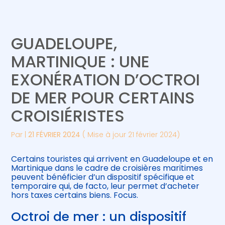
Créer et reprendre une activité
Piloter votre gestion
GUADELOUPE,
Gérer votre quotidien
Suivre votre comptabilité
MARTINIQUE : UNE
EXONÉRATION D’OCTROI
Piloter votre entreprise
Gérer vos ressources humaines
DE MER POUR CERTAINS
Développer votre entreprise
CROISIÉRISTES
Construire votre patrimoine
Par
|
21 FÉVRIER 2024
( Mise à jour 21 février 2024)
Être prêt pour la facturation
Certains touristes qui arrivent en Guadeloupe et en
électronique
Martinique dans le cadre de croisières maritimes
peuvent bénéficier d’un dispositif spécifique et
temporaire qui, de facto, leur permet d’acheter
hors taxes certains biens. Focus.
Octroi de mer : un dispositif