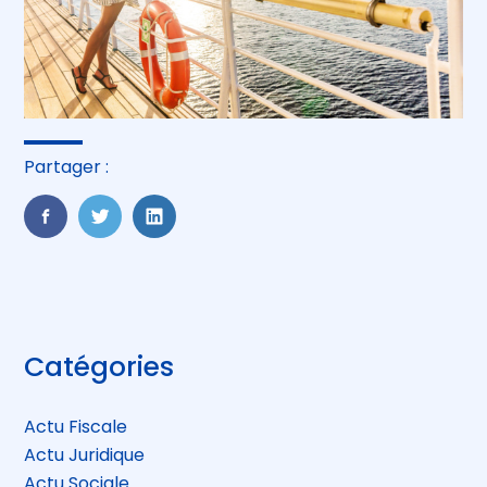
Partager :
FaceBook
Twitter
LinkedIn
Blog
Catégories
sidebar
Actu Fiscale
Actu Juridique
Actu Sociale