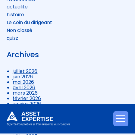
actualite
histoire
Le coin du dirigeant
Non classé
quizz
Archives
juillet 2026
juin 2026
mai 2026
avril 2026
mars 2026
février 2026
janvier 2026
décembre 2025
novembre 2025
octobre 2025
Aller
septembre 2025
au
août 2025
contenu