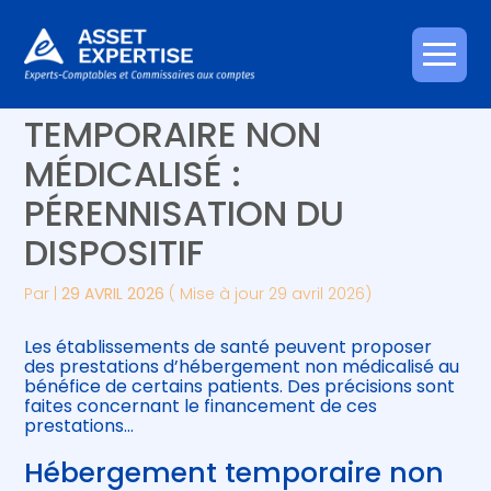
Créer et reprendre une activité
Piloter votre gestion
Aller
HÉBERGEMENT
au
contenu
Gérer votre quotidien
Suivre votre comptabilité
TEMPORAIRE NON
MÉDICALISÉ :
Piloter votre entreprise
Gérer vos ressources humaines
PÉRENNISATION DU
Développer votre entreprise
DISPOSITIF
Construire votre patrimoine
Par
|
29 AVRIL 2026
( Mise à jour 29 avril 2026)
Être prêt pour la facturation
Les établissements de santé peuvent proposer
électronique
des prestations d’hébergement non médicalisé au
bénéfice de certains patients. Des précisions sont
faites concernant le financement de ces
prestations…
Hébergement temporaire non