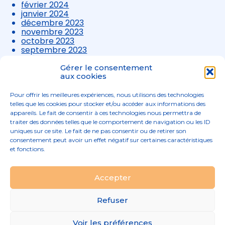
février 2024
janvier 2024
décembre 2023
novembre 2023
octobre 2023
septembre 2023
août 2023
juillet 2023
Gérer le consentement
juin 2023
aux cookies
mai 2023
avril 2023
Pour offrir les meilleures expériences, nous utilisons des technologies
mars 2023
telles que les cookies pour stocker et/ou accéder aux informations des
appareils. Le fait de consentir à ces technologies nous permettra de
traiter des données telles que le comportement de navigation ou les ID
uniques sur ce site. Le fait de ne pas consentir ou de retirer son
consentement peut avoir un effet négatif sur certaines caractéristiques
et fonctions.
Footer
Accepter
02 96 52 68 68
Linkedin
Principale
Refuser
Footer
MENTIONS LÉGALES
Voir les préférences