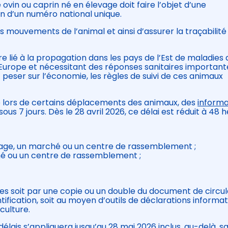
in ou caprin né en élevage doit faire l’objet d’une
tion d’un numéro national unique.
s mouvements de l’animal et ainsi d’assurer la traçabilité
e lié à la propagation dans les pays de l’Est de maladies 
urope et nécessitant des réponses sanitaires important
t peser sur l’économie, les règles de suivi de ces animaux
 que lors de certains déplacements des animaux, des
informa
 7 jours. Dès le 28 avril 2026, ce délai est réduit à 48 h
evage, un marché ou un centre de rassemblement ;
ché ou un centre de rassemblement ;
es soit par une copie ou un double du document de circul
ntification, soit au moyen d’outils de déclarations informa
culture.
élais s’appliquera jusqu’au 28 mai 2026 inclus, au-delà, s