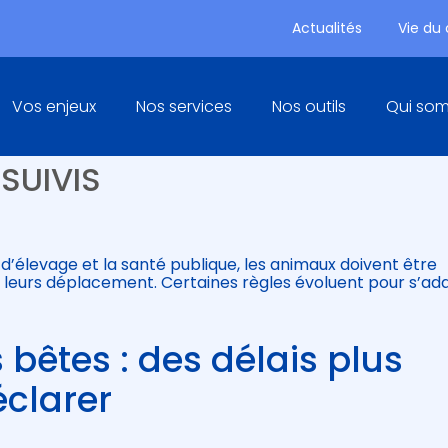
Actualités
Vie du
Principal
Vos enjeux
Nos services
Nos outils
Qui so
 OVINS ET DES CAPRINS : DES
SUIVIS
d’élevage et la santé publique, les animaux doivent être
ans leurs déplacement. Certaines règles évoluent pour s’ad
bêtes : des délais plus
éclarer