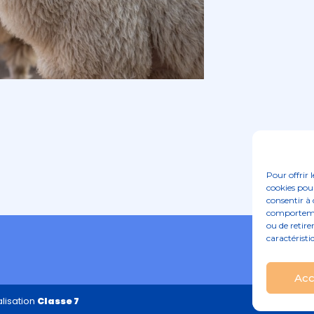
Pour offrir 
cookies pour
consentir à 
comportement
ou de retire
caractéristi
Acc
lisation
Classe 7