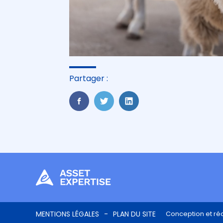
Partager :
FaceBook
Twitter
LinkedIn
Footer
MENTIONS LÉGALES
PLAN DU SITE
Conception et réa