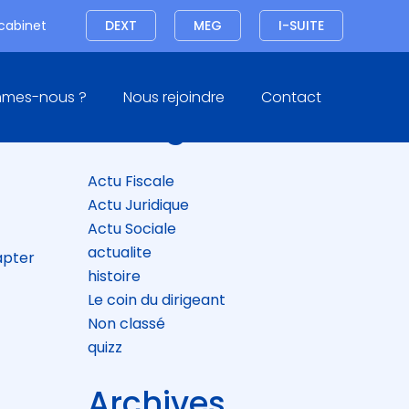
Connexion
 cabinet
DEXT
MEG
I-SUITE
Blog
mmes-nous ?
Nous rejoindre
Contact
sidebar
Catégories
Actu Fiscale
Actu Juridique
Actu Sociale
actualite
apter
histoire
Le coin du dirigeant
Non classé
quizz
Archives