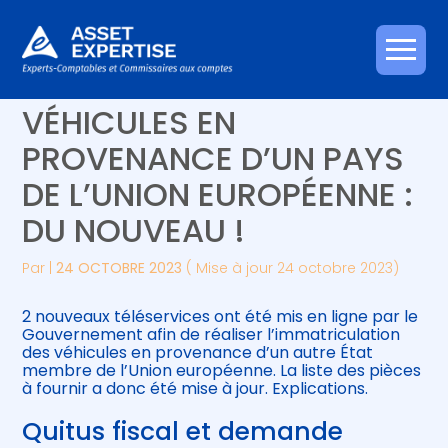
Créer et reprendre une activité
Piloter votre gestion
Aller
IMMATRICULATION DE
au
contenu
Gérer votre quotidien
Suivre votre comptabilité
VÉHICULES EN
PROVENANCE D’UN PAYS
Piloter votre entreprise
Gérer vos ressources humaines
DE L’UNION EUROPÉENNE :
Développer votre entreprise
DU NOUVEAU !
Construire votre patrimoine
Par
|
24 OCTOBRE 2023
( Mise à jour 24 octobre 2023)
Être prêt pour la facturation
2 nouveaux téléservices ont été mis en ligne par le
électronique
Gouvernement afin de réaliser l’immatriculation
des véhicules en provenance d’un autre État
membre de l’Union européenne. La liste des pièces
à fournir a donc été mise à jour. Explications.
Quitus fiscal et demande