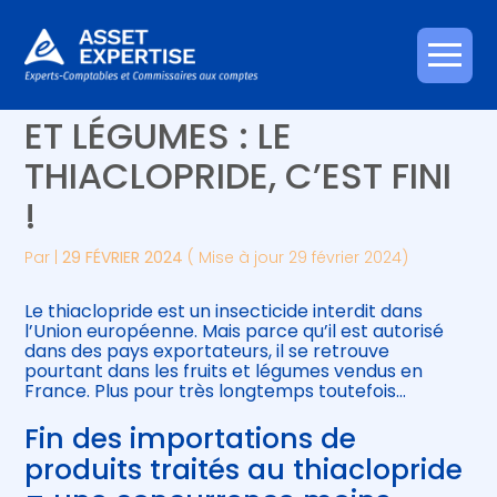
Créer et reprendre une activité
Piloter votre gestion
Aller
IMPORTATIONS DE FRUITS
au
contenu
Gérer votre quotidien
Suivre votre comptabilité
ET LÉGUMES : LE
THIACLOPRIDE, C’EST FINI
Piloter votre entreprise
Gérer vos ressources humaines
!
Développer votre entreprise
Par
|
29 FÉVRIER 2024
( Mise à jour 29 février 2024)
Construire votre patrimoine
Le thiaclopride est un insecticide interdit dans
l’Union européenne. Mais parce qu’il est autorisé
Être prêt pour la facturation
dans des pays exportateurs, il se retrouve
électronique
pourtant dans les fruits et légumes vendus en
France. Plus pour très longtemps toutefois…
Fin des importations de
produits traités au thiaclopride