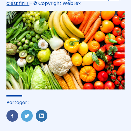
c’est fini !
– © Copyright WebLex
Partager :
FaceBook
Twitter
LinkedIn