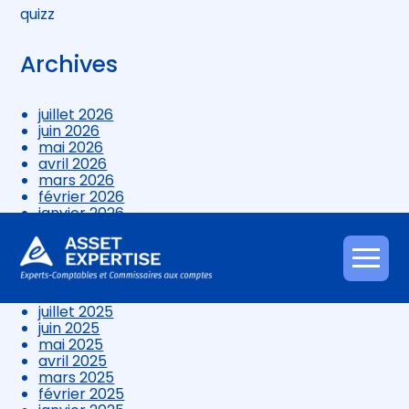
quizz
Archives
juillet 2026
juin 2026
mai 2026
avril 2026
mars 2026
février 2026
janvier 2026
décembre 2025
novembre 2025
octobre 2025
Aller
septembre 2025
au
août 2025
contenu
juillet 2025
juin 2025
mai 2025
avril 2025
mars 2025
février 2025