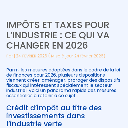
Créer et reprendre une activité
Piloter votre gestion
IMPÔTS ET TAXES POUR
Gérer votre quotidien
Suivre votre comptabilité
L’INDUSTRIE : CE QUI VA
CHANGER EN 2026
Piloter votre entreprise
Gérer vos ressources humaines
Par
|
24 FÉVRIER 2026
( Mise à jour 24 février 2026)
Développer votre entreprise
Parmi les mesures adoptées dans le cadre de la loi
Construire votre patrimoine
de finances pour 2026, plusieurs dispositions
viennent créer, aménager, proroger des dispositifs
fiscaux qui intéressent spécialement le secteur
Être prêt pour la facturation
industriel. Voici un panorama rapide des mesures
électronique
essentielles à retenir à ce sujet…
Crédit d’impôt au titre des
investissements dans
l’industrie verte