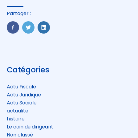
Partager :
FaceBook
Twitter
LinkedIn
Blog
Catégories
sidebar
Actu Fiscale
Actu Juridique
Actu Sociale
actualite
histoire
Le coin du dirigeant
Non classé