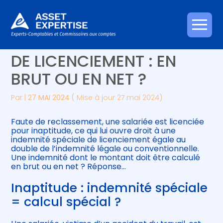
Créer et reprendre une activité
Piloter votre gestion
Aller
INAPTITUDE ET INDEMNITÉ
au
contenu
Gérer votre quotidien
Suivre votre comptabilité
DE LICENCIEMENT : EN
BRUT OU EN NET ?
Piloter votre entreprise
Gérer vos ressources humaines
Par
|
27 MAI 2024
( Mise à jour 27 mai 2024)
Développer votre entreprise
Faute de reclassement, une salariée est licenciée
Construire votre patrimoine
pour inaptitude, ce qui lui ouvre droit à une
indemnité spéciale de licenciement égale au
double de l’indemnité légale ou conventionnelle.
Être prêt pour la facturation
Une indemnité dont le montant doit être calculé
électronique
en brut ou en net ? Réponse…
Inaptitude : indemnité spéciale
= calcul spécial ?