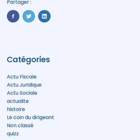
Partager :
FaceBook
Twitter
LinkedIn
Blog
Catégories
sidebar
Actu Fiscale
Actu Juridique
Actu Sociale
actualite
histoire
Le coin du dirigeant
Non classé
quizz