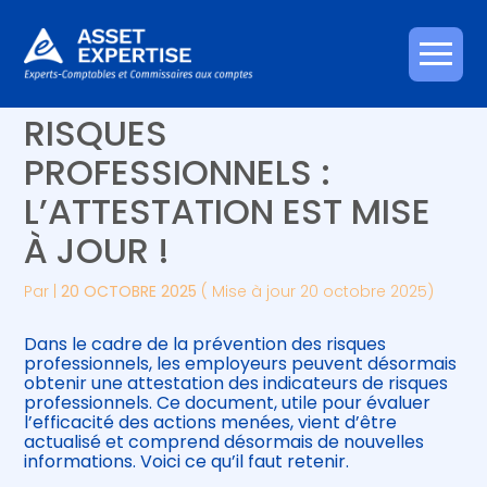
Créer et reprendre une activité
Piloter votre gestion
Aller
INDICATEURS DES
au
contenu
Gérer votre quotidien
Suivre votre comptabilité
RISQUES
PROFESSIONNELS :
Piloter votre entreprise
Gérer vos ressources humaines
L’ATTESTATION EST MISE
Développer votre entreprise
À JOUR !
Construire votre patrimoine
Par
|
20 OCTOBRE 2025
( Mise à jour 20 octobre 2025)
Être prêt pour la facturation
Dans le cadre de la prévention des risques
électronique
professionnels, les employeurs peuvent désormais
obtenir une attestation des indicateurs de risques
professionnels. Ce document, utile pour évaluer
l’efficacité des actions menées, vient d’être
actualisé et comprend désormais de nouvelles
informations. Voici ce qu’il faut retenir.