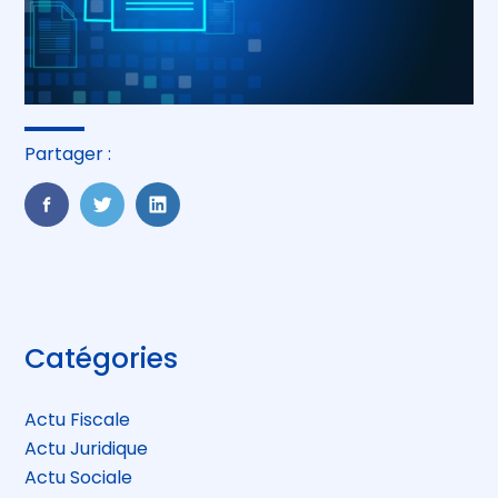
Partager :
FaceBook
Twitter
LinkedIn
Blog
Catégories
sidebar
Actu Fiscale
Actu Juridique
Actu Sociale