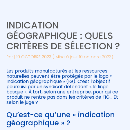
Créer et reprendre une activité
Piloter votre gestion
INDICATION
Gérer votre quotidien
Suivre votre comptabilité
GÉOGRAPHIQUE : QUELS
CRITÈRES DE SÉLECTION ?
Piloter votre entreprise
Gérer vos ressources humaines
Par
|
10 OCTOBRE 2023
( Mise à jour 10 octobre 2023)
Développer votre entreprise
Les produits manufacturés et les ressources
Construire votre patrimoine
naturelles peuvent être protégés par le logo «
Indication géographique » (IG). C’est l’objectif
poursuivi par un syndicat défendant « le linge
Être prêt pour la facturation
basque ». À tort, selon une entreprise, pour qui ce
électronique
produit ne rentre pas dans les critères de l’IG… Et
selon le juge ?
Qu’est-ce qu’une « indication
géographique » ?