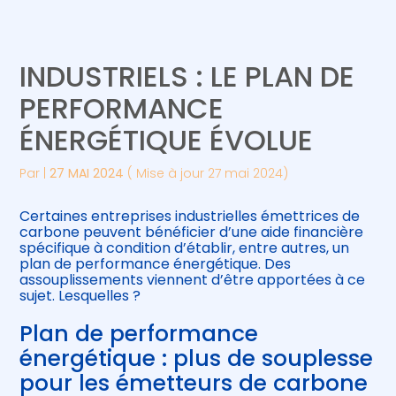
Créer et reprendre une activité
Piloter votre gestion
INDUSTRIELS : LE PLAN DE
Gérer votre quotidien
Suivre votre comptabilité
PERFORMANCE
ÉNERGÉTIQUE ÉVOLUE
Piloter votre entreprise
Gérer vos ressources humaines
Par
|
27 MAI 2024
( Mise à jour 27 mai 2024)
Développer votre entreprise
Certaines entreprises industrielles émettrices de
Construire votre patrimoine
carbone peuvent bénéficier d’une aide financière
spécifique à condition d’établir, entre autres, un
plan de performance énergétique. Des
Être prêt pour la facturation
assouplissements viennent d’être apportées à ce
électronique
sujet. Lesquelles ?
Plan de performance
énergétique : plus de souplesse
pour les émetteurs de carbone