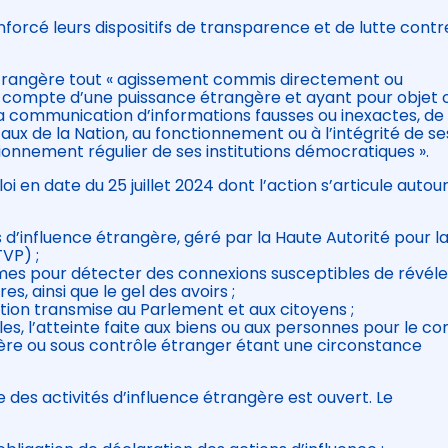
nforcé leurs dispositifs de transparence et de lutte contr
trangère tout « agissement commis directement ou
 compte d’une puissance étrangère et ayant pour objet 
la communication d’informations fausses ou inexactes, de
ux de la Nation, au fonctionnement ou à l’intégrité de se
tionnement régulier de ses institutions démocratiques ».
i en date du 25 juillet 2024 dont l’action s’articule autou
és d’influence étrangère, géré par la Haute Autorité pour l
VP) ;
thmes pour détecter des connexions susceptibles de révéle
, ainsi que le gel des avoirs ;
ation transmise au Parlement et aux citoyens ;
s, l’atteinte faite aux biens ou aux personnes pour le c
gère ou sous contrôle étranger étant une circonstance
e des activités d’influence étrangère est ouvert. Le