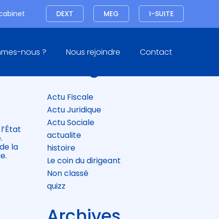
Connexion
 cabinet
DEXT
MEG
I-SUITE
Blog
mmes-nous ?
Nous rejoindre
Contact
sidebar
Catégories
E
Actu Fiscale
Actu Juridique
Actu Sociale
l’État
actualite
.
de la
histoire
e.
Le coin du dirigeant
Non classé
quizz
Archives