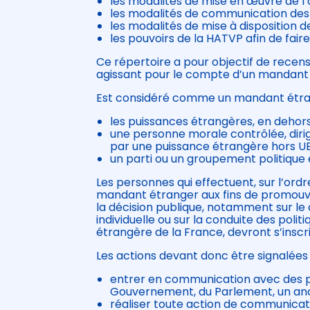
les modalités de mise en œuvre de l’o
les modalités de communication des 
les modalités de mise à disposition d
les pouvoirs de la HATVP afin de fair
Ce répertoire a pour objectif de recense
agissant pour le compte d’un mandant
Est considéré comme un mandant étra
les puissances étrangères, en dehor
une personne morale contrôlée, diri
par une puissance étrangère hors UE
un parti ou un groupement politique
Les personnes qui effectuent, sur l’ordr
mandant étranger aux fins de promouvoir
la décision publique, notamment sur le 
individuelle ou sur la conduite des poli
étrangère de la France, devront s’inscri
Les actions devant donc être signalées s
entrer en communication avec des p
Gouvernement, du Parlement, un ancie
réaliser toute action de communicati