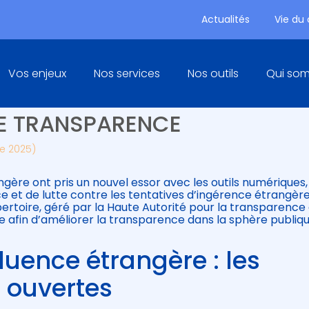
Actualités
Vie du
Principal
Vos enjeux
Nos services
Nos outils
Qui so
RE : UN NOUVEAU RÉPERTOIR
RE TRANSPARENCE
re 2025)
ngère ont pris un nouvel essor avec les outils numériques, 
e et de lutte contre les tentatives d’ingérence étrangère
toire, géré par la Haute Autorité pour la transparence 
e afin d’améliorer la transparence dans la sphère publiqu
fluence étrangère : les
 ouvertes