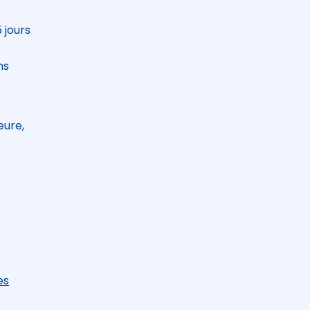
 jours
ns
eure,
es