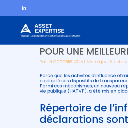
Subheader
Aller
INFLUENCE ÉTRANGÈ
au
contenu
POUR UNE MEILLEU
Par
|
8 OCTOBRE 2025
( Mise à jour 8 octob
Parce que les activités d’influence étra
a adapté ses dispositifs de transparenc
Parmi ces mécanismes, un nouveau réper
vie publique (HATVP), a été mis en plac
Répertoire de l’in
déclarations sont