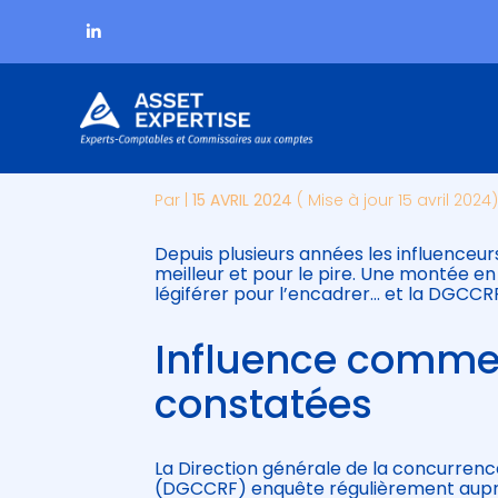
Subheader
Aller
INFLUENCEURS : LA
au
contenu
Par
|
15 AVRIL 2024
( Mise à jour 15 avril 2024
Depuis plusieurs années les influenceur
meilleur et pour le pire. Une montée e
légiférer pour l’encadrer… et la DGCCRF
Influence commer
constatées
La Direction générale de la concurrenc
(DGCCRF) enquête régulièrement auprès 