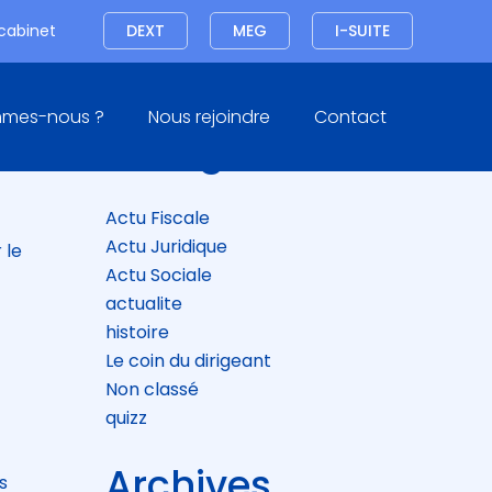
Connexion
 cabinet
DEXT
MEG
I-SUITE
Blog
mmes-nous ?
Nous rejoindre
Contact
sidebar
Catégories
ION
Actu Fiscale
Actu Juridique
 le
Actu Sociale
actualite
histoire
Le coin du dirigeant
Non classé
quizz
Archives
s