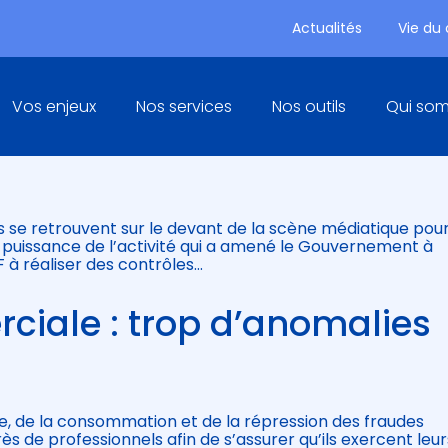
Actualités
Vie du
Principal
Vos enjeux
Nos services
Nos outils
Qui so
 DGCCRF INTENSIFIE SON ACT
)
s se retrouvent sur le devant de la scène médiatique pour
n puissance de l’activité qui a amené le Gouvernement à
 à réaliser des contrôles…
ciale : trop d’anomalies
e, de la consommation et de la répression des fraudes
de professionnels afin de s’assurer qu’ils exercent leur