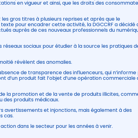
tions en vigueur et ainsi, que les droits des consommat
t les gros titres à plusieurs reprises et après que le
texte pour encadrer cette activité, la DGCCRF a décidé 
ectués auprès de ces nouveaux professionnels du numériq
es réseaux sociaux pour étudier à la source les pratiques d
 moitié révèlent des anomalies.
l’absence de transparence des influenceurs, qui n’informe
font d’un produit fait l’objet d’une opération commerciale
e la promotion et de la vente de produits illicites, comm
ou des produits médicaux.
urs avertissements et injonctions, mais également à des
s cas.
ction dans le secteur pour les années à venir.