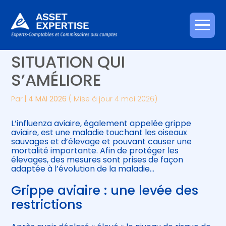
Créer et reprendre une activité
Piloter votre gestion
Aller
INFLUENZA AVIAIRE : UNE
au
contenu
Gérer votre quotidien
Suivre votre comptabilité
SITUATION QUI
S’AMÉLIORE
Piloter votre entreprise
Gérer vos ressources humaines
Par
|
4 MAI 2026
( Mise à jour 4 mai 2026)
Développer votre entreprise
L’influenza aviaire, également appelée grippe
Construire votre patrimoine
aviaire, est une maladie touchant les oiseaux
sauvages et d’élevage et pouvant causer une
mortalité importante. Afin de protéger les
Être prêt pour la facturation
élevages, des mesures sont prises de façon
électronique
adaptée à l’évolution de la maladie…
Grippe aviaire : une levée des
restrictions