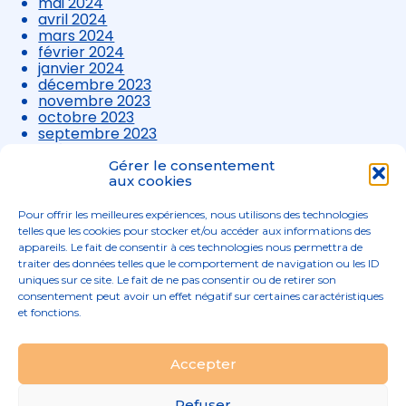
mai 2024
avril 2024
mars 2024
février 2024
janvier 2024
décembre 2023
novembre 2023
octobre 2023
septembre 2023
août 2023
juillet 2023
Gérer le consentement
juin 2023
aux cookies
mai 2023
avril 2023
Pour offrir les meilleures expériences, nous utilisons des technologies
mars 2023
telles que les cookies pour stocker et/ou accéder aux informations des
appareils. Le fait de consentir à ces technologies nous permettra de
traiter des données telles que le comportement de navigation ou les ID
uniques sur ce site. Le fait de ne pas consentir ou de retirer son
consentement peut avoir un effet négatif sur certaines caractéristiques
et fonctions.
Footer
Accepter
02 96 52 68 68
Linkedin
Principale
Refuser