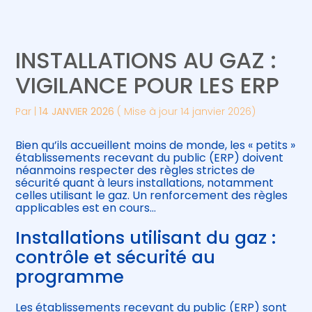
Créer et reprendre une activité
Piloter votre gestion
INSTALLATIONS AU GAZ :
Gérer votre quotidien
Suivre votre comptabilité
VIGILANCE POUR LES ERP
Piloter votre entreprise
Gérer vos ressources humaines
Par
|
14 JANVIER 2026
( Mise à jour 14 janvier 2026)
Développer votre entreprise
Bien qu’ils accueillent moins de monde, les « petits »
établissements recevant du public (ERP) doivent
néanmoins respecter des règles strictes de
Construire votre patrimoine
sécurité quant à leurs installations, notamment
celles utilisant le gaz. Un renforcement des règles
applicables est en cours…
Être prêt pour la facturation
électronique
Installations utilisant du gaz :
contrôle et sécurité au
programme
Les établissements recevant du public (ERP) sont