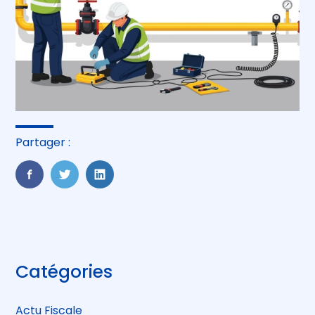
Partager :
FaceBook
Twitter
LinkedIn
Blog
Catégories
sidebar
Actu Fiscale