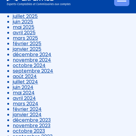
Aller
septembre 2025
au
août 2025
contenu
juillet 2025
juin 2025
mai 2025
avril 2025
mars 2025
février 2025
janvier 2025
décembre 2024
novembre 2024
octobre 2024
septembre 2024
août 2024
juillet 2024
juin 2024
mai 2024
avril 2024
mars 2024
février 2024
janvier 2024
décembre 2023
novembre 2023
octobre 2023