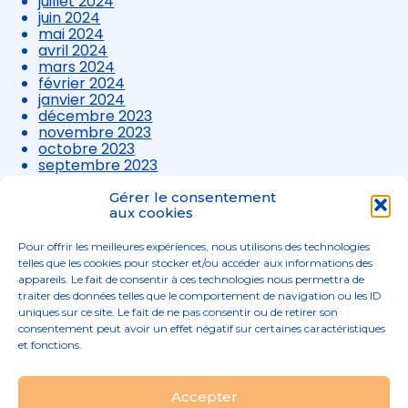
juillet 2024
juin 2024
mai 2024
avril 2024
mars 2024
février 2024
janvier 2024
décembre 2023
novembre 2023
octobre 2023
septembre 2023
août 2023
juillet 2023
Gérer le consentement
juin 2023
aux cookies
mai 2023
avril 2023
Pour offrir les meilleures expériences, nous utilisons des technologies
mars 2023
telles que les cookies pour stocker et/ou accéder aux informations des
appareils. Le fait de consentir à ces technologies nous permettra de
traiter des données telles que le comportement de navigation ou les ID
uniques sur ce site. Le fait de ne pas consentir ou de retirer son
consentement peut avoir un effet négatif sur certaines caractéristiques
et fonctions.
Footer
Accepter
02 96 52 68 68
Linkedin