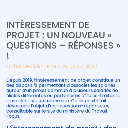
Créer et reprendre une activité
Piloter votre gestion
INTÉRESSEMENT DE
Gérer votre quotidien
Suivre votre comptabilité
PROJET : UN NOUVEAU «
QUESTIONS – RÉPONSES »
Piloter votre entreprise
Gérer vos ressources humaines
!
Développer votre entreprise
Par
|
29 AVRIL 2024
( Mise à jour 29 avril 2024)
Construire votre patrimoine
Depuis 2019, l’intéressement de projet constitue un
des dispositifs permettant d’associer les salariés
Être prêt pour la facturation
autour d’un projet commun à plusieurs salariés de
électronique
filiales différentes ou partenaires et sous-traitants
travaillant sur un même site. Ce dispositif fait
désormais l’objet d’un « questions-réponses »,
consultable sur le site du ministère du Travail.
Focus.