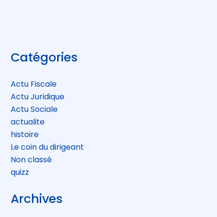
FaceBook
Twitter
LinkedIn
Blog
Catégories
sidebar
Actu Fiscale
Actu Juridique
Actu Sociale
actualite
histoire
Le coin du dirigeant
Non classé
quizz
Archives