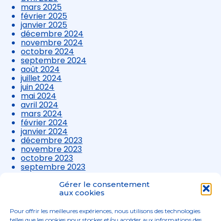
mars 2025
février 2025
janvier 2025
décembre 2024
novembre 2024
octobre 2024
septembre 2024
août 2024
juillet 2024
juin 2024
mai 2024
avril 2024
mars 2024
février 2024
janvier 2024
décembre 2023
novembre 2023
octobre 2023
septembre 2023
août 2023
juillet 2023
Gérer le consentement
juin 2023
aux cookies
mai 2023
avril 2023
Pour offrir les meilleures expériences, nous utilisons des technologies
mars 2023
telles que les cookies pour stocker et/ou accéder aux informations des