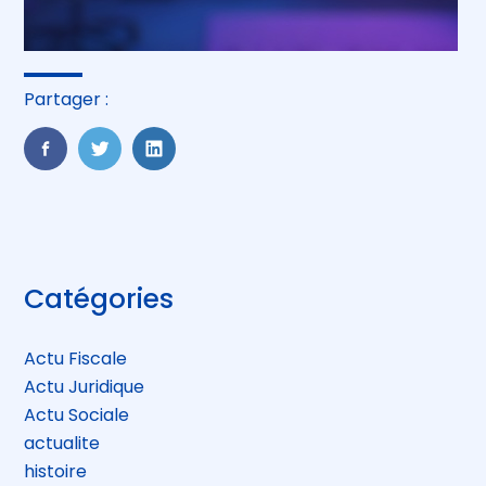
Partager :
FaceBook
Twitter
LinkedIn
Blog
Catégories
sidebar
Actu Fiscale
Actu Juridique
Actu Sociale
actualite
histoire