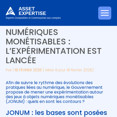
Créer et reprendre une activité
Piloter votre gestion
Aller
JEUX À OBJETS
au
contenu
Gérer votre quotidien
Suivre votre comptabilité
NUMÉRIQUES
MONÉTISABLES :
Piloter votre entreprise
Gérer vos ressources humaines
L’EXPÉRIMENTATION EST
Développer votre entreprise
LANCÉE
Construire votre patrimoine
Par
|
18 FÉVRIER 2026
( Mise à jour 18 février 2026)
Être prêt pour la facturation
Afin de suivre le rythme des évolutions des
électronique
pratiques liées au numérique, le Gouvernement
propose de mener une expérimentation autour
des jeux à objets numériques monétisables
(JONUM) : quels en sont les contours ?
JONUM : les bases sont posées