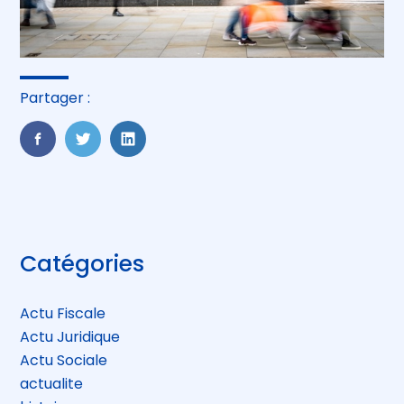
Partager :
FaceBook
Twitter
LinkedIn
Blog
Catégories
sidebar
Actu Fiscale
Actu Juridique
Actu Sociale
actualite