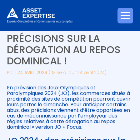
Créer et reprendre une activité
Piloter votre gestion
Aller
JO 2024 : DES
au
contenu
Gérer votre quotidien
Suivre votre comptabilité
PRÉCISIONS SUR LA
DÉROGATION AU REPOS
Piloter votre entreprise
Gérer vos ressources humaines
DOMINICAL !
Développer votre entreprise
Par
|
24 AVRIL 2024
( Mise à jour 24 avril 2024)
Construire votre patrimoine
En prévision des Jeux Olympiques et
Paralympiques 2024 (JO), les commerces situés à
Être prêt pour la facturation
proximité des sites de compétition pourront ouvrir
électronique
leurs portes le dimanche. Pour anticiper certains
abus, des précisions viennent d’être apportées en
cas de méconnaissance par l’employeur des
règles relatives à cette dérogation au repos
dominical « version JO ». Focus.