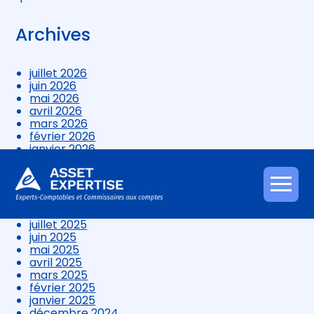
Archives
juillet 2026
juin 2026
mai 2026
avril 2026
mars 2026
février 2026
janvier 2026
décembre 2025
novembre 2025
octobre 2025
Aller
septembre 2025
au
août 2025
contenu
juillet 2025
juin 2025
mai 2025
avril 2025
mars 2025
février 2025
janvier 2025
décembre 2024