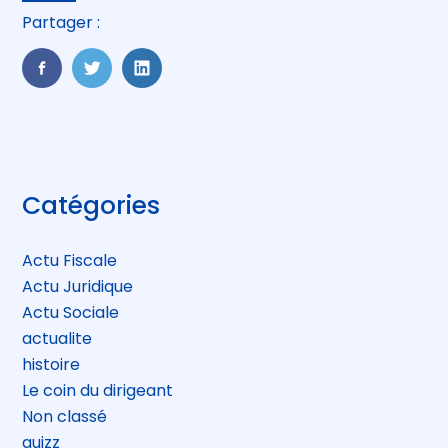
Partager :
FaceBook
Twitter
LinkedIn
Blog
Catégories
sidebar
Actu Fiscale
Actu Juridique
Actu Sociale
actualite
histoire
Le coin du dirigeant
Non classé
quizz