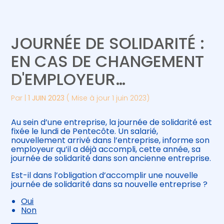
Créer et reprendre une activité
Piloter votre gestion
JOURNÉE DE SOLIDARITÉ :
Gérer votre quotidien
Suivre votre comptabilité
EN CAS DE CHANGEMENT
D'EMPLOYEUR…
Piloter votre entreprise
Gérer vos ressources humaines
Par
|
1 JUIN 2023
( Mise à jour 1 juin 2023)
Développer votre entreprise
Au sein d’une entreprise, la journée de solidarité est
Construire votre patrimoine
fixée le lundi de Pentecôte. Un salarié,
nouvellement arrivé dans l’entreprise, informe son
employeur qu’il a déjà accompli, cette année, sa
Être prêt pour la facturation
journée de solidarité dans son ancienne entreprise.
électronique
Est-il dans l’obligation d’accomplir une nouvelle
journée de solidarité dans sa nouvelle entreprise ?
Oui
Non