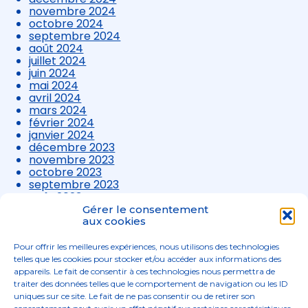
novembre 2024
octobre 2024
septembre 2024
août 2024
juillet 2024
juin 2024
mai 2024
avril 2024
mars 2024
février 2024
janvier 2024
décembre 2023
novembre 2023
octobre 2023
septembre 2023
août 2023
juillet 2023
Gérer le consentement
juin 2023
aux cookies
mai 2023
avril 2023
Pour offrir les meilleures expériences, nous utilisons des technologies
mars 2023
telles que les cookies pour stocker et/ou accéder aux informations des
appareils. Le fait de consentir à ces technologies nous permettra de
traiter des données telles que le comportement de navigation ou les ID
uniques sur ce site. Le fait de ne pas consentir ou de retirer son