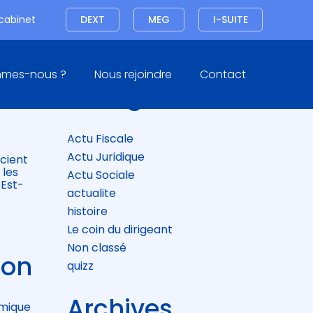
Connexion
 cabinet
DEXT
MEG
I-SUITE
Blog
mmes-nous ?
Nous rejoindre
Contact
sidebar
Catégories
Actu Fiscale
Actu Juridique
cient
 les
Actu Sociale
 Est-
actualite
histoire
Le coin du dirigeant
Non classé
ion
quizz
Archives
omique