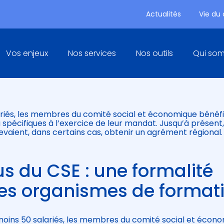
Actualités
Vie du
Principal
Vos enjeux
Nos services
Nos outils
Qui so
LUS DU CSE SIMPLIFIÉE
ariés, les membres du comité social et économique bénéfi
 spécifiques à l’exercice de leur mandat. Jusqu’à présent,
vaient, dans certains cas, obtenir un agrément régional.
s du CSE : une formalité
es organismes de format
 moins 50 salariés, les membres du comité social et écon