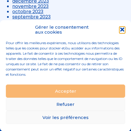
décembre 2023
novembre 2023
octobre 2023
septembre 2023
août 2023
juillet 2023
Gérer le consentement
juin 2023
aux cookies
mai 2023
avril 2023
Pour offrir les meilleures expériences, nous utilisons des technologies
mars 2023
telles que les cookies pour stocker et/ou accéder aux informations des
appareils. Le fait de consentir à ces technologies nous permettra de
traiter des données telles que le comportement de navigation ou les ID
uniques sur ce site. Le fait de ne pas consentir ou de retirer son
consentement peut avoir un effet négatif sur certaines caractéristiques
et fonctions.
Footer
Accepter
02 96 52 68 68
Linkedin
Principale
Refuser
Footer
MENTIONS LÉGALES
Voir les préférences
PLAN DU SITE
Conception et réalisation
Classe 7