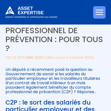
Créer et reprendre une activité
Piloter votre gestion
Aller
LE COMPTE
au
contenu
Gérer votre quotidien
Suivre votre comptabilité
PROFESSIONNEL DE
PRÉVENTION : POUR TOUS
Piloter votre entreprise
Gérer vos ressources humaines
?
Développer votre entreprise
Par
|
3 OCTOBRE 2023
( Mise à jour 3 octobre 2023)
Construire votre patrimoine
Un député a récemment posé la question au
Gouvernement de savoir si les salariés du
Être prêt pour la facturation
particulier employeur et les travailleurs titulaires
électronique
d’un contrat de travail inférieur à un mois
pouvaient également bénéficier du compte
professionnel de prévention (C2P) ? Réponse…
C2P : le sort des salariés du
particulier employeur et des