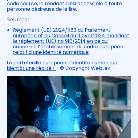
code source, le rendant ainsi accessible à toute
personne désireuse de le lire.
Sources :
Règlement (UE) 2024/1183 du Parlement
européen et du Conseil du 11 avril 2024 modifiant
le règlement (UE) no 910/2014 en ce qui
concerne l’établissement du cadre européen
relatif à une identité numérique
Le portefeuille européen d’identité numérique :
bientôt une réalité !
– © Copyright WebLex