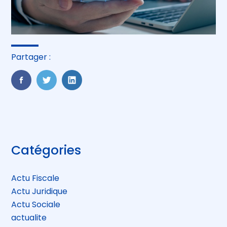
Partager :
FaceBook
Twitter
LinkedIn
Blog
Catégories
sidebar
Actu Fiscale
Actu Juridique
Actu Sociale
actualite