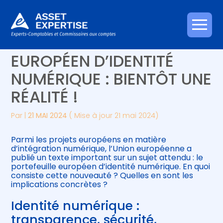
Créer et reprendre une activité
Piloter votre gestion
Aller
LE PORTEFEUILLE
au
contenu
Gérer votre quotidien
Suivre votre comptabilité
EUROPÉEN D’IDENTITÉ
NUMÉRIQUE : BIENTÔT UNE
Piloter votre entreprise
Gérer vos ressources humaines
RÉALITÉ !
Développer votre entreprise
Par
|
21 MAI 2024
( Mise à jour 21 mai 2024)
Construire votre patrimoine
Parmi les projets européens en matière
d’intégration numérique, l’Union européenne a
Être prêt pour la facturation
publié un texte important sur un sujet attendu : le
électronique
portefeuille européen d’identité numérique. En quoi
consiste cette nouveauté ? Quelles en sont les
implications concrètes ?
Identité numérique :
transparence, sécurité,