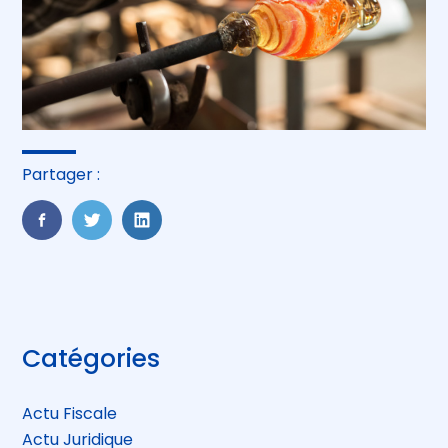
Partager :
FaceBook
Twitter
LinkedIn
Blog
Catégories
sidebar
Actu Fiscale
Actu Juridique