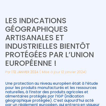
Créer et reprendre une activité
Piloter votre gestion
LES INDICATIONS
Gérer votre quotidien
Suivre votre comptabilité
GÉOGRAPHIQUES
ARTISANALES ET
Piloter votre entreprise
Gérer vos ressources humaines
INDUSTRIELLES BIENTÔT
Développer votre entreprise
PROTÉGÉES PAR L’UNION
EUROPÉENNE !
Construire votre patrimoine
Par
|
12 JANVIER 2024
( Mise à jour 12 janvier 2024)
Être prêt pour la facturation
électronique
Une protection au niveau européen était à l’étude
pour les produits manufacturés et les ressources
naturelles, à l’instar des produits agricoles et
alimentaires protégés par l’IGP (indication
géographique protégée). C’est aujourd’hui acté
par un règlement européen, qui entrera en vigueur