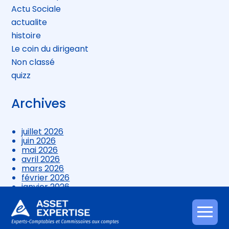
Actu Sociale
actualite
histoire
Le coin du dirigeant
Non classé
quizz
Archives
juillet 2026
juin 2026
mai 2026
avril 2026
mars 2026
février 2026
janvier 2026
décembre 2025
novembre 2025
octobre 2025
Aller
septembre 2025
au