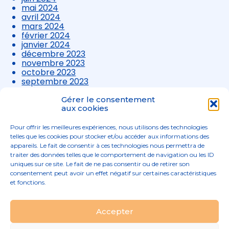
mai 2024
avril 2024
mars 2024
février 2024
janvier 2024
décembre 2023
novembre 2023
octobre 2023
septembre 2023
août 2023
juillet 2023
Gérer le consentement
aux cookies
juin 2023
mai 2023
avril 2023
Pour offrir les meilleures expériences, nous utilisons des technologies
mars 2023
telles que les cookies pour stocker et/ou accéder aux informations des
appareils. Le fait de consentir à ces technologies nous permettra de
traiter des données telles que le comportement de navigation ou les ID
uniques sur ce site. Le fait de ne pas consentir ou de retirer son
consentement peut avoir un effet négatif sur certaines caractéristiques
et fonctions.
Footer
Accepter
02 96 52 68 68
Linkedin
Principale