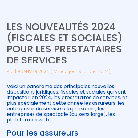
Créer et reprendre une activité
Piloter votre gestion
LES NOUVEAUTÉS 2024
Gérer votre quotidien
Suivre votre comptabilité
(FISCALES ET SOCIALES)
POUR LES PRESTATAIRES
Piloter votre entreprise
Gérer vos ressources humaines
DE SERVICES
Développer votre entreprise
Par
|
9 JANVIER 2024
( Mise à jour 9 janvier 2024)
Construire votre patrimoine
Voici un panorama des principales nouvelles
dispositions juridiques, fiscales et sociales qui vont
Être prêt pour la facturation
impacter, en 2024, les prestataires de services, et
électronique
plus spécialement cette année les assureurs, les
entreprises de service à la personne, les
entreprises de spectacle (au sens large), les
plateformes web.
Pour les assureurs