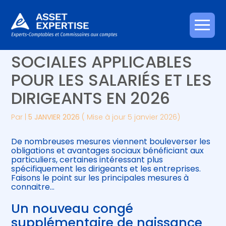
Créer et reprendre une activité
Piloter votre gestion
Aller
LES NOUVEAUTÉS
au
contenu
Gérer votre quotidien
Suivre votre comptabilité
SOCIALES APPLICABLES
POUR LES SALARIÉS ET LES
Piloter votre entreprise
Gérer vos ressources humaines
DIRIGEANTS EN 2026
Développer votre entreprise
Par
|
5 JANVIER 2026
( Mise à jour 5 janvier 2026)
Construire votre patrimoine
De nombreuses mesures viennent bouleverser les
obligations et avantages sociaux bénéficiant aux
Être prêt pour la facturation
particuliers, certaines intéressant plus
électronique
spécifiquement les dirigeants et les entreprises.
Faisons le point sur les principales mesures à
connaitre…
Un nouveau congé
supplémentaire de naissance