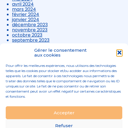
avril 2024
mars 2024
février 2024
janvier 2024
décembre 2023
novembre 2023
octobre 2023
septembre 2023
août 2023
juillet 2023
Gérer le consentement
aux cookies
juin 2023
mai 2023
avril 2023
Pour offrir les meilleures expériences, nous utilisons des technologies
mars 2023
telles que les cookies pour stocker et/ou accéder aux informations des
appareils. Le fait de consentir à ces technologies nous permettra de
traiter des données telles que le comportement de navigation ou les ID
uniques sur ce site. Le fait de ne pas consentir ou de retirer son
consentement peut avoir un effet négatif sur certaines caractéristiques
et fonctions.
Footer
Accepter
02 96 52 68 68
Linkedin
Principale
Refuser