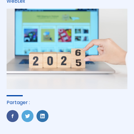
WebLex
Partager :
FaceBook
Twitter
LinkedIn