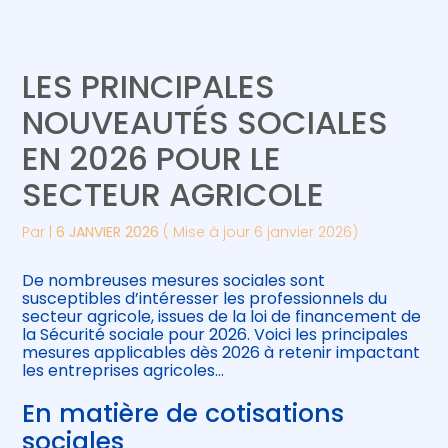
Créer et reprendre une activité
Piloter votre gestion
LES PRINCIPALES
Gérer votre quotidien
Suivre votre comptabilité
NOUVEAUTÉS SOCIALES
EN 2026 POUR LE
Piloter votre entreprise
Gérer vos ressources humaines
SECTEUR AGRICOLE
Développer votre entreprise
Par
|
6 JANVIER 2026
( Mise à jour 6 janvier 2026)
Construire votre patrimoine
De nombreuses mesures sociales sont
susceptibles d’intéresser les professionnels du
Être prêt pour la facturation
secteur agricole, issues de la loi de financement de
électronique
la Sécurité sociale pour 2026. Voici les principales
mesures applicables dès 2026 à retenir impactant
les entreprises agricoles…
En matière de cotisations
sociales