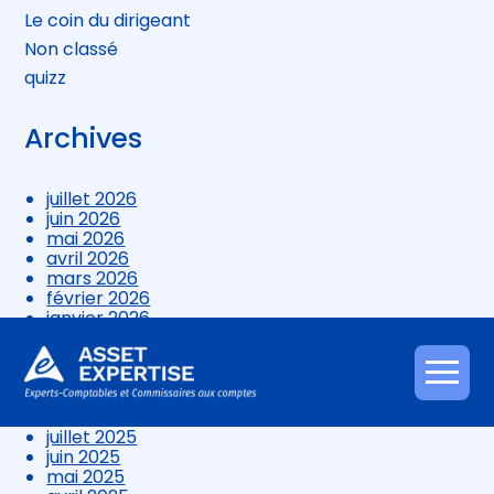
Le coin du dirigeant
Non classé
quizz
Archives
juillet 2026
juin 2026
mai 2026
avril 2026
mars 2026
février 2026
janvier 2026
décembre 2025
novembre 2025
octobre 2025
Aller
septembre 2025
au
août 2025
contenu
juillet 2025
juin 2025
mai 2025