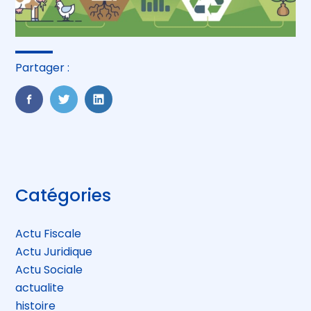
Partager :
FaceBook
Twitter
LinkedIn
Blog
Catégories
sidebar
Actu Fiscale
Actu Juridique
Actu Sociale
actualite
histoire