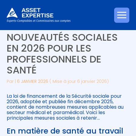
Créer et reprendre une activité
Piloter votre gestion
Aller
LES PRINCIPALES
au
contenu
Gérer votre quotidien
Suivre votre comptabilité
NOUVEAUTÉS SOCIALES
EN 2026 POUR LES
Piloter votre entreprise
Gérer vos ressources humaines
PROFESSIONNELS DE
Développer votre entreprise
SANTÉ
Construire votre patrimoine
Par
|
6 JANVIER 2026
( Mise à jour 6 janvier 2026)
Être prêt pour la facturation
La loi de financement de la Sécurité sociale pour
électronique
2026, adoptée et publiée fin décembre 2025,
contient de nombreuses mesures applicables au
secteur médical et paramédical. Voici les
principales mesures sociales à retenir…
En matière de santé au travail