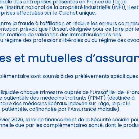
semble des entreprises présentes en France de façon
l’Institut national de la propriété industrielle (INPI), il est
prises effectuées sur le Guichet unique.
ontre la fraude à l’affiliation et réduire les erreurs commi
ntation prévoit que l’Urssaf, désignée pour ce faire par l
en matière de validation des immatriculations des
du régime des professions libérales ou du régime des avo
ses et mutuelles d’assura
lémentaire sont soumis à des prélèvements spécifiques
e liquidée chaque trimestre auprès de l’Urssaf Île-de-Fran
 de patientèle des médecins traitants (FPMT) (destinée à
ire des médecins libéraux indexée sur l’âge, le profil
a patientèle, cofinancée par l’Assurance maladie).
anvier 2026, la loi de financement de la Sécurité sociale po
onnelle due par les complémentaires santé, dont le produi