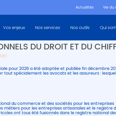
Actualités
Vie du
Principal
Vos enjeux
Nos services
Nos outils
Qui so
OUVEAUTÉS SOCIALES EN 202
ONNELS DU DROIT ET DU CHIF
026)
ciale pour 2026 a été adoptée et publiée fin décembre 20
r tout spécialement les avocats et les assureurs : lesquel
 national du commerce et des sociétés pour les entreprises
s métiers pour les entreprises artisanales et le registre 
ricoles ont tous été fusionnés dans le registre national de