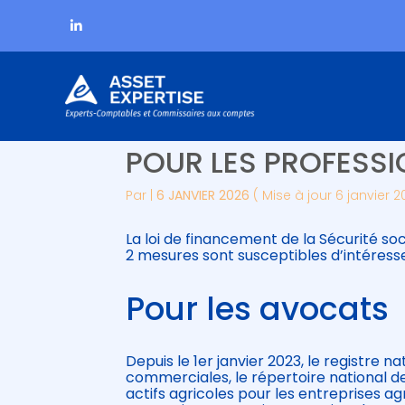
Subheader
Aller
LES PRINCIPALES N
au
contenu
POUR LES PROFESSI
Par
|
6 JANVIER 2026
( Mise à jour 6 janvier 2
La loi de financement de la Sécurité so
2 mesures sont susceptibles d’intéresse
Pour les avocats
Depuis le 1er janvier 2023, le registre
commerciales, le répertoire national de
actifs agricoles pour les entreprises ag