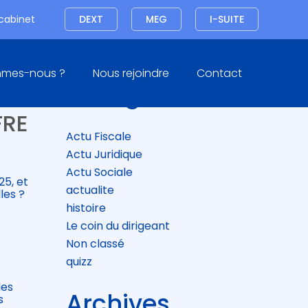
Connexion
 cabinet
DEXT
MEG
I-SUITE
Blog
mmes-nous ?
Nous rejoindre
Contact
sidebar
Catégories
6
FRE
Actu Fiscale
Actu Juridique
Actu Sociale
25, et
actualite
les ?
histoire
Le coin du dirigeant
Non classé
quizz
des
Archives
s