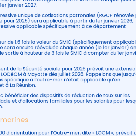
er janvier 2027.
ressive unique de cotisations patronales (RGCP rénovée 
e pour 2025) sera applicable à partir du 1er janvier 2026,
gressive applicable spécifiquement à ce département
ur de 1,6 fois la valeur du SMIC (spécifiquement applicabl
lle sera ensuite réévaluée chaque année (le 1er janvier) e
e sortie à hauteur de 3 fois le SMIC à compter du 1er janv
ent de la Sécurité sociale pour 2026 prévoit une extensi
 LODéOM à Mayotte dès juillet 2026. Rappelons que jusqu’
ns spécifique à l’outre-mer n’était applicable qu’en
t à La Réunion.
bénéficier des dispositifs de réduction de taux sur les
ie et d’allocations familiales pour les salariés pour lesq
m.
ramarines
0 d’orientation pour l’Outre-mer, dite « LOOM », prévoit 