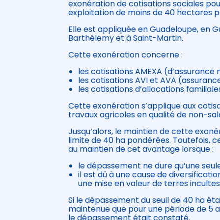
exonération de cotisations sociales pou
exploitation de moins de 40 hectares 
Elle est appliquée en Guadeloupe, en Gu
Barthélemy et à Saint-Martin.
Cette exonération concerne :
les cotisations AMEXA (d’assurance ma
les cotisations AVI et AVA (assurance 
les cotisations d’allocations familiale
Cette exonération s’applique aux cotisa
travaux agricoles en qualité de non-sala
Jusqu’alors, le maintien de cette exon
limite de 40 ha pondérées. Toutefois, 
au maintien de cet avantage lorsque :
le dépassement ne dure qu’une seule 
il est dû à une cause de diversificat
une mise en valeur de terres incultes
Si le dépassement du seuil de 40 ha étai
maintenue que pour une période de 5 an
le dépassement était constaté.