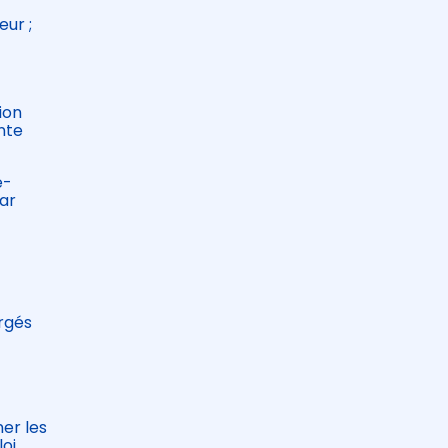
ur ;
ion
nte
e-
par
argés
ner les
loi