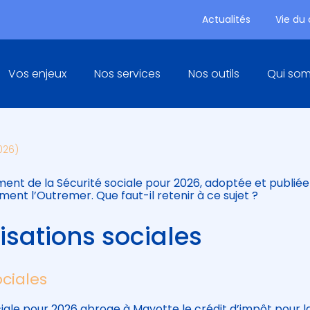
Actualités
Vie du
Principal
Vos enjeux
Nos services
Nos outils
Qui so
OUVEAUTÉS SOCIALES EN 202
026)
ment de la Sécurité sociale pour 2026, adoptée et publiée 
ent l’Outremer. Que faut-il retenir à ce sujet ?
isations sociales
ociales
ciale pour 2026 abroge à Mayotte le crédit d’impôt pour l