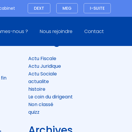
Connexion
 cabinet
DEXT
MEG
I-SUITE
Blog
mmes-nous ?
Nous rejoindre
Contact
sidebar
Catégories
6
Actu Fiscale
Actu Juridique
Actu Sociale
fin
actualite
histoire
Le coin du dirigeant
Non classé
quizz
Archives
a