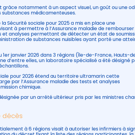
 grâce notamment à un aspect visuel, un goût ou une ode
es substances médicamenteuses.
 la Sécurité sociale pour 2025 a mis en place une
 visant à permettre à l’Assurance maladie de rembourser
sts et analyses permettant de détecter un état de soumiss
ministration de substances nuisibles ayant porté une attei
er janvier 2026 dans 3 régions (Île-de-France, Hauts-d
ne d’entre elles, un laboratoire spécialisé a été désigné 
échantillons.
ciale pour 2026 étend au territoire ultramarin cette
harge par l’Assurance maladie des tests et analyses
mission chimique.
signée par un arrêté ultérieur pris par les ministres ch
e décès
ialement à 6 régions visait à autoriser les infirmiers à sig
tion du décret fixant la liste des régions participantes, la 