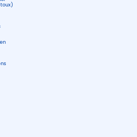
etoux)
s
 en
ons