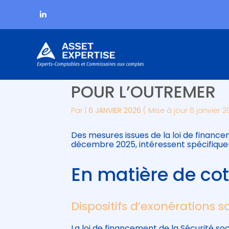
Subheader
Aller
LES PRINCIPALES N
au
contenu
POUR L’OUTREMER
Par
|
6 JANVIER 2026
( Mise à jour 6 janvier 2
Des mesures issues de la loi de finance
décembre 2025, intéressent spécifiquem
En matière de cot
Dispositifs d’exonérations s
La loi de financement de la Sécurité so