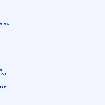
érés,
ou
e ou
mise