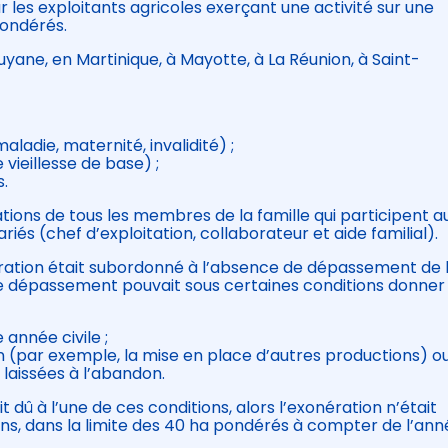
r les exploitants agricoles exerçant une activité sur une
pondérés.
yane, en Martinique, à Mayotte, à La Réunion, à Saint-
ladie, maternité, invalidité) ;
vieillesse de base) ;
s.
tions de tous les membres de la famille qui participent a
riés (chef d’exploitation, collaborateur et aide familial).
ération était subordonné à l’absence de dépassement de 
ce dépassement pouvait sous certaines conditions donner 
année civile ;
ion (par exemple, la mise en place d’autres productions) o
 laissées à l’abandon.
t dû à l’une de ces conditions, alors l’exonération n’était
s, dans la limite des 40 ha pondérés à compter de l’ann