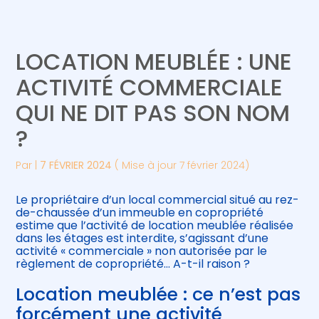
Créer et reprendre une activité
Piloter votre gestion
LOCATION MEUBLÉE : UNE
Gérer votre quotidien
Suivre votre comptabilité
ACTIVITÉ COMMERCIALE
QUI NE DIT PAS SON NOM
Piloter votre entreprise
Gérer vos ressources humaines
?
Développer votre entreprise
Par
|
7 FÉVRIER 2024
( Mise à jour 7 février 2024)
Construire votre patrimoine
Le propriétaire d’un local commercial situé au rez-
de-chaussée d’un immeuble en copropriété
Être prêt pour la facturation
estime que l’activité de location meublée réalisée
électronique
dans les étages est interdite, s’agissant d’une
activité « commerciale » non autorisée par le
règlement de copropriété… A-t-il raison ?
Location meublée : ce n’est pas
forcément une activité